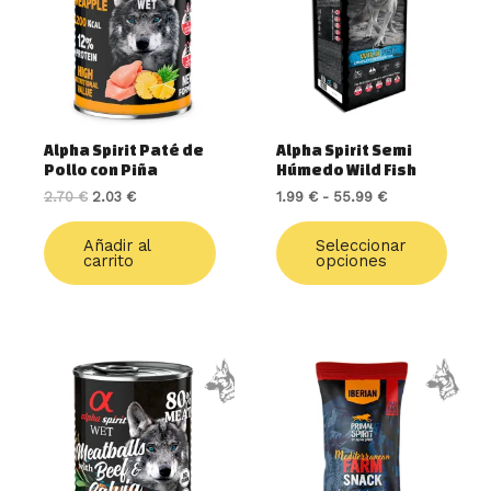
2.70 €.
2.03 €.
1.99 €
varia
hasta
55.99 €
Las
opcio
se
pued
elegir
Alpha Spirit Paté de
Alpha Spirit Semi
en
Pollo con Piña
Húmedo Wild Fish
la
2.70
€
2.03
€
1.99
€
-
55.99
€
págin
de
Añadir al
Seleccionar
produ
carrito
opciones