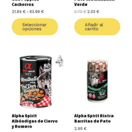
la
Cachorros
Verde
página
21.84
€
-
63.99
€
2.70
€
2.03
€
de
producto
Seleccionar
Añadir al
opciones
carrito
Alpha Spirit
Alpha Spirit Ristra
Albóndigas de Ciervo
Barritas de Pato
y Romero
2.95
€