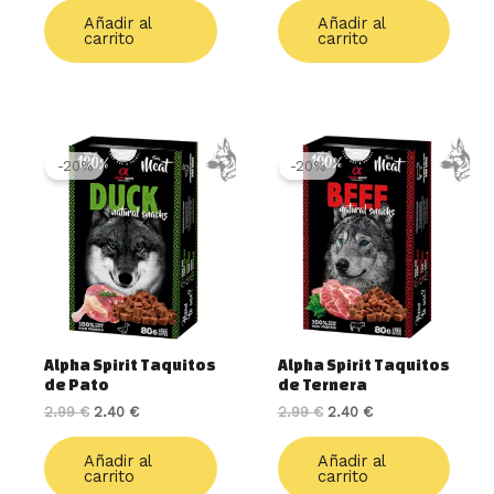
Añadir al
Añadir al
carrito
carrito
El
El
El
El
precio
precio
precio
precio
-20%
-20%
original
actual
original
actual
era:
es:
era:
es:
2.99 €.
2.40 €.
2.99 €.
2.40 €.
Alpha Spirit Taquitos
Alpha Spirit Taquitos
de Pato
de Ternera
2.99
€
2.40
€
2.99
€
2.40
€
Añadir al
Añadir al
carrito
carrito