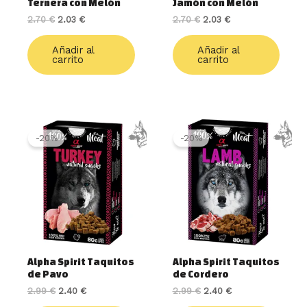
Ternera con Melón
Jamón con Melón
2.70
€
2.03
€
2.70
€
2.03
€
Añadir al
Añadir al
carrito
carrito
El
El
El
El
precio
precio
precio
precio
-20%
-20%
original
actual
original
actual
era:
es:
era:
es:
2.99 €.
2.40 €.
2.99 €.
2.40 €.
Alpha Spirit Taquitos
Alpha Spirit Taquitos
de Pavo
de Cordero
2.99
€
2.40
€
2.99
€
2.40
€