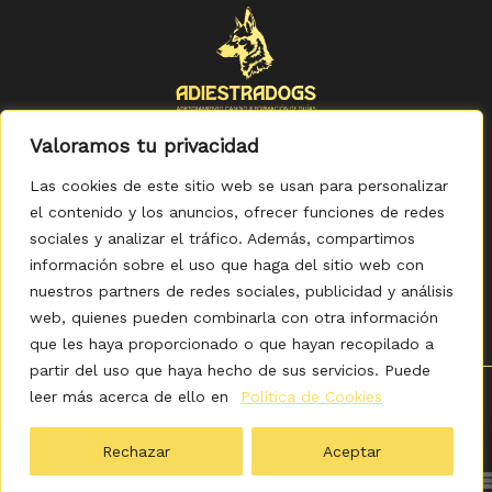
Valoramos tu privacidad
Las cookies de este sitio web se usan para personalizar
el contenido y los anuncios, ofrecer funciones de redes
sociales y analizar el tráfico. Además, compartimos
Política de Privacidad
-
Política de Cookies
-
Aviso legal
-
Accesibilidad
-
Condiciones Generales de Compra
información sobre el uso que haga del sitio web con
nuestros partners de redes sociales, publicidad y análisis
web, quienes pueden combinarla con otra información
que les haya proporcionado o que hayan recopilado a
partir del uso que haya hecho de sus servicios. Puede
leer más acerca de ello en
Política de Cookies
0
Copyright © 2026 ADIESTRADOGS - Tienda. Elaborado
por KITDIGITAL.
Rechazar
Aceptar
Ordenado
Mostrando 1–36 de 49 resultados
por
popularidad