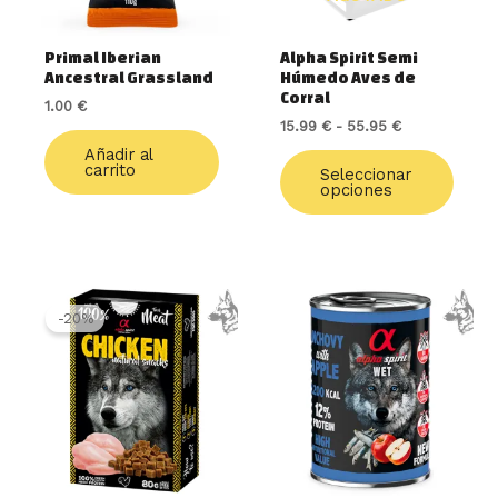
pued
elegir
Primal Iberian
Alpha Spirit Semi
en
Ancestral Grassland
Húmedo Aves de
la
Corral
1.00
€
págin
15.99
€
-
55.95
€
de
Añadir al
produ
carrito
Seleccionar
opciones
El
El
precio
precio
-20%
original
actual
era:
es:
2.99 €.
2.40 €.