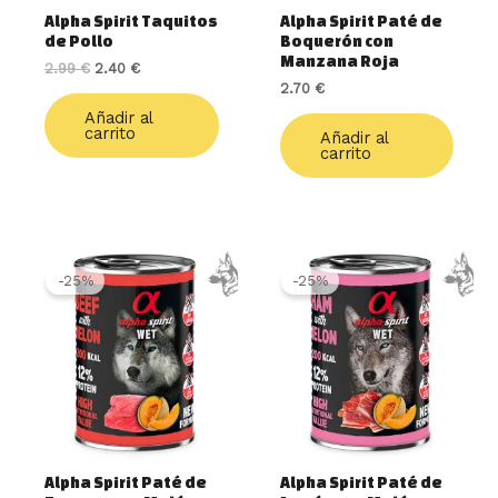
Alpha Spirit Taquitos
Alpha Spirit Paté de
de Pollo
Boquerón con
Manzana Roja
2.99
€
2.40
€
2.70
€
Añadir al
carrito
Añadir al
carrito
El
El
El
El
precio
precio
precio
precio
-25%
-25%
original
actual
original
actual
era:
es:
era:
es:
2.70 €.
2.03 €.
2.70 €.
2.03 €.
Alpha Spirit Paté de
Alpha Spirit Paté de