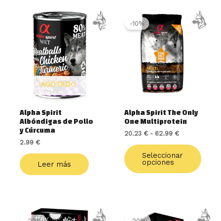
Rango
Este
de
produ
-10%
precios:
tiene
desde
múlti
20.23 €
varia
hasta
62.99 €
Las
opcio
AGOTADO
se
pued
elegir
Alpha Spirit
Alpha Spirit The Only
en
Albóndigas de Pollo
One Multiprotein
la
y Cúrcuma
20.23
€
-
62.99
€
págin
2.99
€
de
Seleccionar
produ
opciones
Leer más
El
El
Rango
Este
precio
precio
de
produ
-20%
-20%