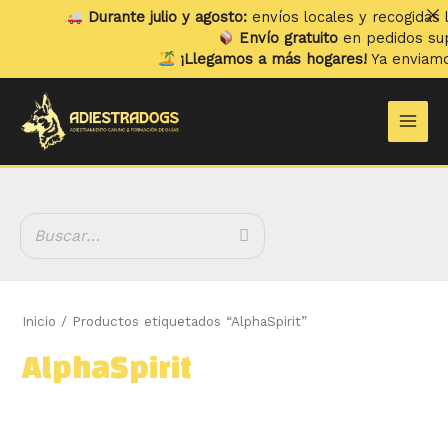
Ir
Durante julio y agosto:
envíos locales y recogidas los
lunes
al
Envío gratuito
en pedidos superiores
contenido
¡Llegamos a más hogares!
Ya enviamos a
Port
B
Main
u
Men
s
c
a
r
Inicio
/ Productos etiquetados “AlphaSpirit”
AlphaSpirit