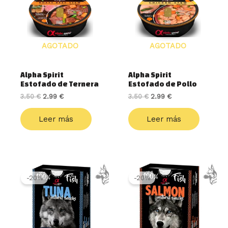
3.50 €.
2.99 €.
3.50 €.
2.99 €.
AGOTADO
AGOTADO
Alpha Spirit
Alpha Spirit
Estofado de Ternera
Estofado de Pollo
3.50
€
2.99
€
3.50
€
2.99
€
Leer más
Leer más
El
El
El
El
precio
precio
precio
precio
-20%
-20%
original
actual
original
actual
era:
es:
era:
es:
2.99 €.
2.40 €.
2.99 €.
2.40 €.