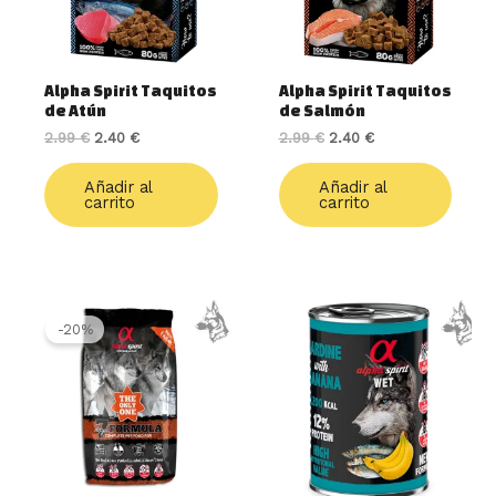
Alpha Spirit Taquitos
Alpha Spirit Taquitos
de Atún
de Salmón
2.99
€
2.40
€
2.99
€
2.40
€
Añadir al
Añadir al
carrito
carrito
Rango
Este
de
producto
-20%
precios:
tiene
desde
múltiples
15.99 €
variantes.
hasta
59.95 €
Las
opciones
se
pueden