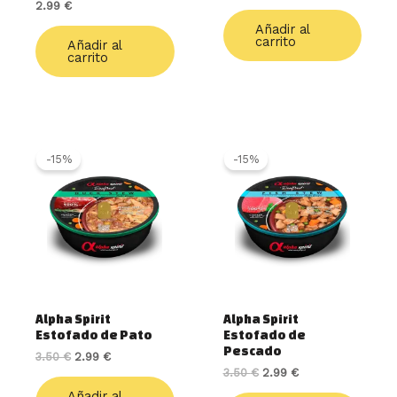
2.99
€
Añadir al
carrito
Añadir al
carrito
El
El
El
El
precio
precio
precio
precio
-15%
-15%
original
actual
original
actual
era:
es:
era:
es:
3.50 €.
2.99 €.
3.50 €.
2.99 €.
Alpha Spirit
Alpha Spirit
Estofado de Pato
Estofado de
Pescado
3.50
€
2.99
€
3.50
€
2.99
€
Añadir al