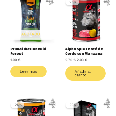
precio
precio
-25%
original
actual
era:
es:
2.70 €.
2.03 €.
AGOTADO
Primal Iberian Wild
Alpha Spirit Paté de
Forest
Cerdo con Manzana
1.00
€
2.70
€
2.03
€
Leer más
Añadir al
carrito
El
El
Rango
Este
precio
precio
de
produ
-25%
-20%
original
actual
precios:
tiene
era:
es:
desde
múlti