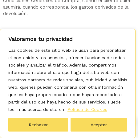
Condiciones Generales de Compra, siendo el cliente quien
asumirá, cuando corresponda, los gastos derivados de la
devolución.
Valoramos tu privacidad
17. Protección de datos
Las cookies de este sitio web se usan para personalizar
el contenido y los anuncios, ofrecer funciones de redes
ADIESTRADOGS trata los datos personales de sus clientes
sociales y analizar el tráfico. Además, compartimos
de conformidad con lo dispuesto en el Reglamento (UE)
2016/679, General de Protección de Datos (RGPD), la Ley
información sobre el uso que haga del sitio web con
Orgánica 3/2018, de Protección de Datos Personales y
nuestros partners de redes sociales, publicidad y análisis
garantía de los derechos digitales, así como con el resto
web, quienes pueden combinarla con otra información
de la normativa vigente que resulte de aplicación.
que les haya proporcionado o que hayan recopilado a
partir del uso que haya hecho de sus servicios. Puede
Los datos personales facilitados por el cliente serán
leer más acerca de ello en
Política de Cookies
tratados con la finalidad de gestionar correctamente los
0
pedidos realizados, prestar los servicios contratados,
atender consultas, ofrecer soporte al cliente, gestionar
Rechazar
Aceptar
incidencias, tramitar devoluciones y garantías, cumplir las
obligaciones legales y fiscales aplicables y mantener la