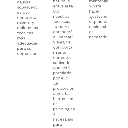
natural y
mantenga
causas
entusiasta.
y para
subyacent
Con
hacer
es del
nuestras
ajustes en
comporta
técnicas,
el plan de
miento y
tu perro
acción si
aplique las
aprenderá
es
técnicas
a "pensar"
necesario.
más
y elegir el
adecuadas
comporta
para su
miento
corrección.
correcto,
sabiendo
que será
premiado
por ello.
Le
proporcion
amos las
herramient
as
psicológica
s
necesarias
para