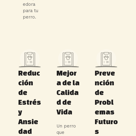
edora
para tu
perro.
Reduc
Mejor
Preve
ción
a de la
nción
de
Calida
de
Estrés
d de
Probl
y
Vida
emas
Ansie
Futuro
Un perro
dad
s
que