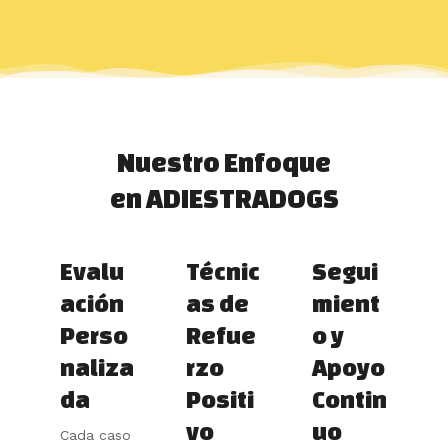
Nuestro Enfoque
en ADIESTRADOGS
Evalu
Técnic
Segui
ación
as de
mient
Perso
Refue
o y
naliza
rzo
Apoyo
da
Positi
Contin
vo
uo
Cada caso