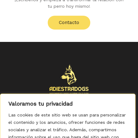
tu perro hoy mismo!
Contacto
Valoramos tu privacidad
Las cookies de este sitio web se usan para personalizar
el contenido y los anuncios, ofrecer funciones de redes
sociales y analizar el tráfico. Además, compartimos
Política de Privacidad
-
Política de Cookies
-
Aviso legal
-
Accesibilidad
-
Condiciones Generales de Compra
información sobre el uso que haga del sitio web con