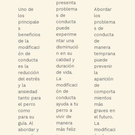
presenta
problema
Uno de
Abordar
s de
los
los
conducta
principale
problema
puede
s
s de
experime
beneficios
conducta
ntar una
de la
de
disminució
modificaci
manera
n en su
ón de
temprana
calidad y
conducta
puede
duración
es la
prevenir
de vida.
reducción
la
La
del estrés
aparición
modificaci
y la
de
ón de
ansiedad
comporta
conducta
tanto para
mientos
ayuda a tu
el perro
más
perro a
como
graves en
vivir de
para su
el futuro.
manera
guía. Al
La
más feliz
abordar y
modificaci