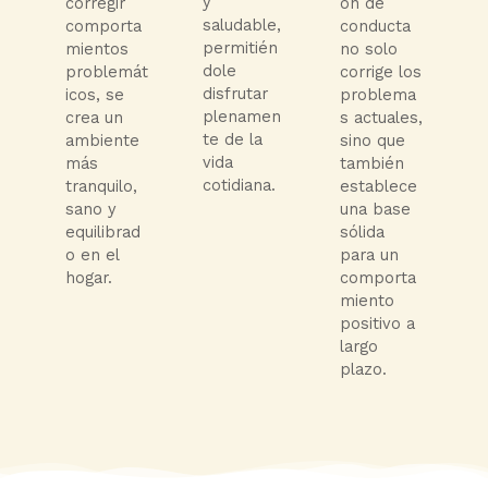
y
corregir
ón de
saludable,
comporta
conducta
permitién
mientos
no solo
dole
problemát
corrige los
disfrutar
icos, se
problema
plenamen
crea un
s actuales,
te de la
ambiente
sino que
vida
más
también
cotidiana.
tranquilo,
establece
sano y
una base
equilibrad
sólida
o en el
para un
hogar.
comporta
miento
positivo a
largo
plazo.