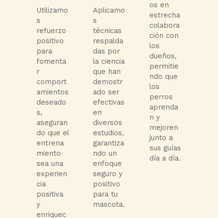
os en
Utilizamo
Aplicamo
estrecha
s
s
colabora
refuerzo
técnicas
ción con
positivo
respalda
los
para
das por
dueños,
fomenta
la ciencia
permitie
r
que han
ndo que
comport
demostr
los
amientos
ado ser
perros
deseado
efectivas
aprenda
s,
en
n y
aseguran
diversos
mejoren
do que el
estudios,
junto a
entrena
garantiza
sus guías
miento
ndo un
día a día.
sea una
enfoque
experien
seguro y
cia
positivo
positiva
para tu
y
mascota.
enriquec