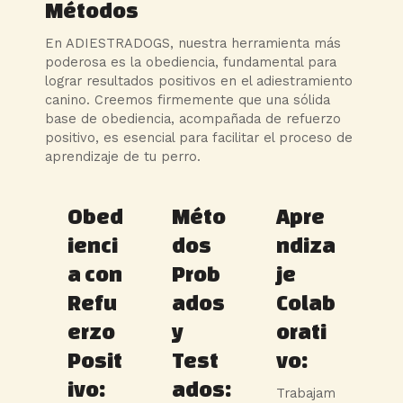
Métodos
En ADIESTRADOGS, nuestra herramienta más
poderosa es la obediencia, fundamental para
lograr resultados positivos en el adiestramiento
canino. Creemos firmemente que una sólida
base de obediencia, acompañada de refuerzo
positivo, es esencial para facilitar el proceso de
aprendizaje de tu perro.
Obed
Méto
Apre
ienci
dos
ndiza
a con
Prob
je
Refu
ados
Colab
erzo
y
orati
Posit
Test
vo:
ivo:
ados:
Trabajam