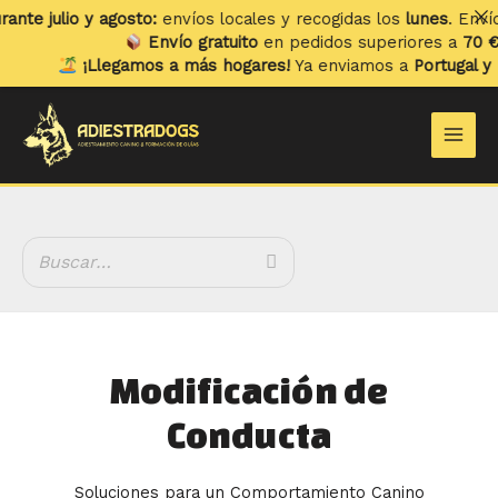
Ir
julio y agosto:
envíos locales y recogidas los
lunes
. Envíos a d
al
Envío gratuito
en pedidos superiores a
70 €
.
contenido
¡Llegamos a más hogares!
Ya enviamos a
Portugal y Balea
Main
Men
Modificación de
Conducta
Soluciones para un Comportamiento Canino