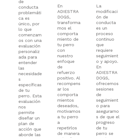
de
En
La
conducta
ADIESTRA
modificaci
problemáti
DOGS,
ón de
ca es
transforma
conducta
único, por
mos el
es un
lo que
comporta
proceso
comenzam
miento de
continuo
os con una
tu perro
que
evaluación
con
requiere
personaliz
nuestro
seguimient
ada para
enfoque
o y apoyo.
entender
de
En
las
refuerzo
ADIESTRA
necesidade
positivo. Al
DOGS,
s
recompens
ofrecemos
específicas
ar los
sesiones
de tu
comporta
de
perro. Esta
mientos
seguimient
evaluación
deseados,
o para
nos
motivamos
asegurarno
permite
a tu perro
s de que el
diseñar un
a
progreso
plan de
repetirlos
de tu
acción que
de manera
perro se
aborde las