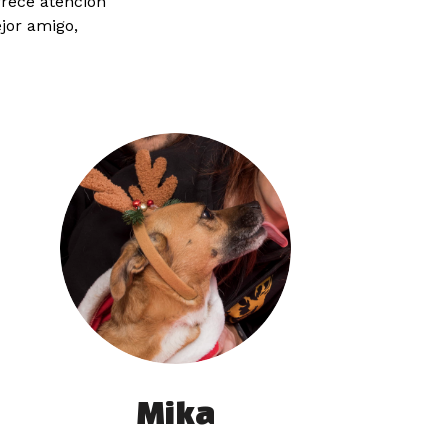
rece atención
jor amigo,
Mika