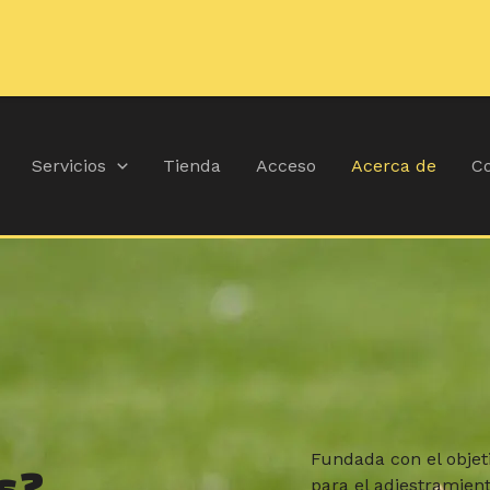
🚚
Du
Servicios
Tienda
Acceso
Acerca de
Co
Fundada con el objet
s?
para el adiestramient