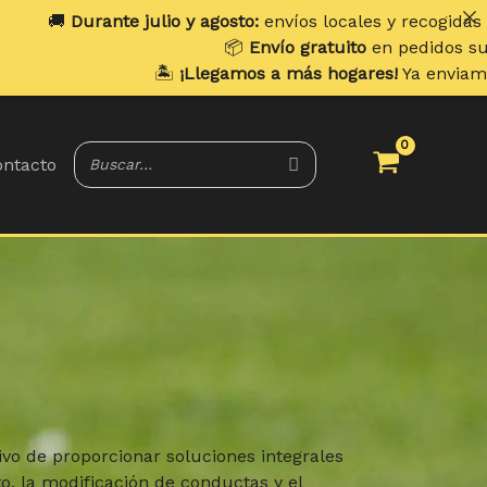
rante julio y agosto:
envíos locales y recogidas los
lunes
. 
📦
Envío gratuito
en pedidos superiores a
🏝️
¡Llegamos a más hogares!
Ya enviamos a
Portug
ntacto
ivo de proporcionar soluciones integrales
o, la modificación de conductas y el