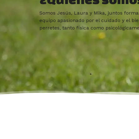
Somos Jesús, Laura y Mika, juntos fo
equipo apasionado por el cuidado y el bie
perretes, tanto física como psicológicame