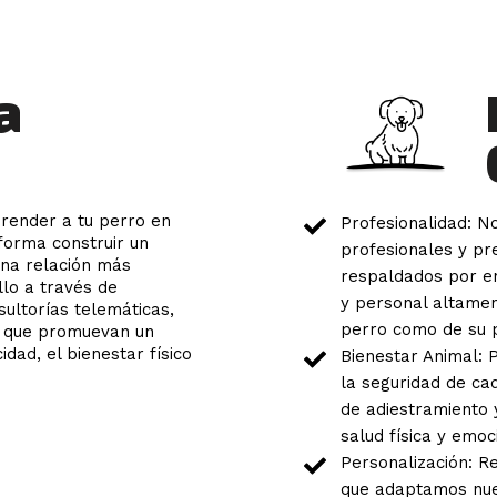
a
prender a tu perro en
Profesionalidad: 
forma construir un
profesionales y pr
una relación más
respaldados por en
llo a través de
y personal altament
ultorías telemáticas,
perro como de su p
do que promuevan un
dad, el bienestar físico
Bienestar Animal: P
la seguridad de ca
de adiestramiento 
salud física y emoc
Personalización: R
que adaptamos nue