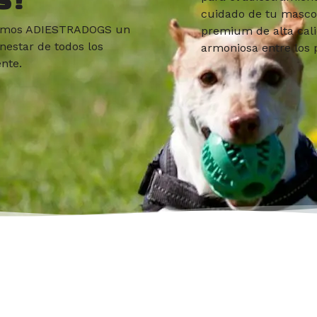
cuidado de tu mascot
rmamos ADIESTRADOGS un
premium de alta cal
nestar de todos los
armoniosa entre los 
nte.