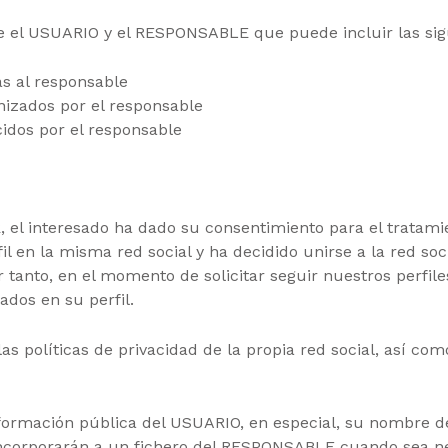
re el USUARIO y el RESPONSABLE
que puede incluir las si
as al responsable
nizados por el responsable
cidos por el responsable
PR, el interesado ha dado su consentimiento para el tratam
fil en la misma red social y ha decidido unirse a la red 
anto, en el momento de solicitar seguir nuestros perfiles 
ados en su perfil.
políticas de privacidad de la propia red social, así como
ormación pública del USUARIO, en especial, su nombre de 
 incorporarán a un fichero del RESPONSABLE cuando sea ne