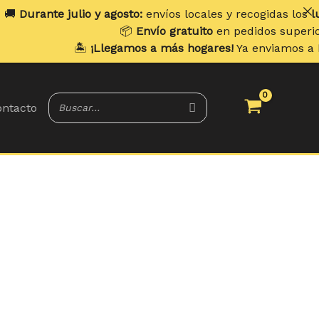
julio y agosto:
envíos locales y recogidas los
lunes
. Envío
📦
Envío gratuito
en pedidos superiores a
70 €
.
🏝️
¡Llegamos a más hogares!
Ya enviamos a
Portugal y 
ntacto