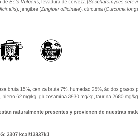
pa de
Beta Vulgaris
, levadura de cerveza (
Saccharomyces cerevi
ficinalis
), jengibre (
Zingiber officinale
)
,
cúrcuma (
Curcuma long
 grasa bruta 15%, ceniza bruta 7%, humedad 25%, ácidos graso
%, hierro 62 mg/kg, glucosamina 3930 mg/kg, taurina 2680 mg/kg
están naturalmente presentes y provienen de nuestras mate
 3307 kcal/13837kJ