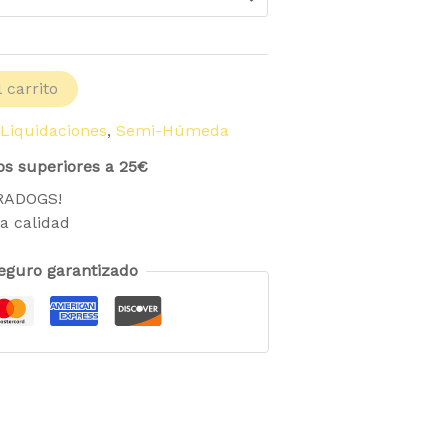
 carrito
 Liquidaciones
,
Semi-Húmeda
os superiores a 25€
TRADOGS!
a calidad
eguro garantizado