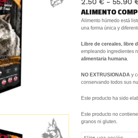
Húmedo
2.50
€
-
55.90
MultiProtein
ALIMENTO COMP
cantidad
Alimento húmedo está lis
una forma única y diferent
Libre de cereales, libre 
empleando ingredientes n
alimentaria humana
.
NO EXTRUSIONADA
y c
conservando todos sus nut
Este producto ha sido ela
Este producto no contien
granos ni gluten.