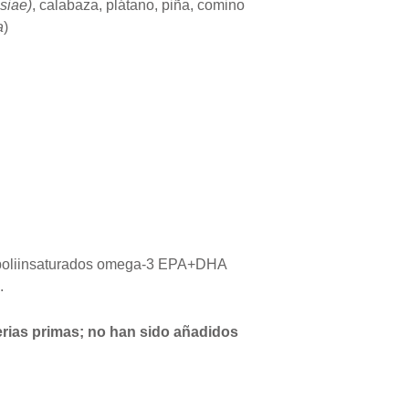
siae)
, calabaza, plátano, piña, comino
a
)
s poliinsaturados omega-3 EPA+DHA
.
rias primas; no han sido añadidos