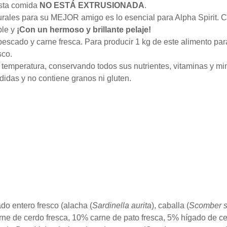
esta comida
NO ESTÁ EXTRUSIONADA
.
rales para su MEJOR amigo es lo esencial para Alpha Spirit. C
ble y
¡Con un hermoso y brillante pelaje!
pescado y carne fresca.
Para producir 1 kg de este alimento par
sco.
 temperatura, conservando todos sus nutrientes, vitaminas y mi
idas y no contiene granos ni gluten.
o entero fresco (alacha (
Sardinella aurita
), caballa (
Scomber 
rne de cerdo fresca, 10% carne de pato fresca, 5% hígado de ce