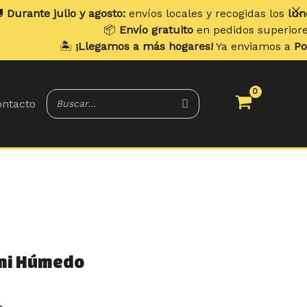
o y agosto:
envíos locales y recogidas los
lunes
. Envíos a 
📦
Envío gratuito
en pedidos superiores a
70 €
.
️
¡Llegamos a más hogares!
Ya enviamos a
Portugal y Bale
ntacto
Rango
emi Húmedo
de
precios: