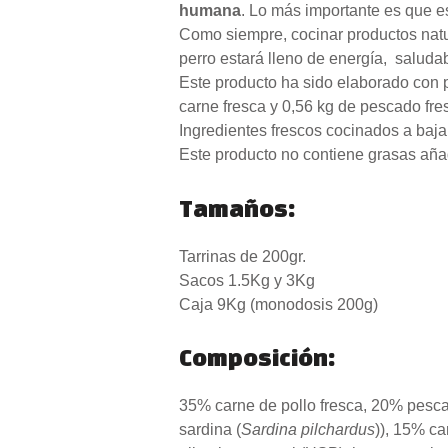
humana
. Lo más importante es que 
Como siempre, cocinar productos natu
perro estará lleno de energía,
saluda
Este producto ha sido elaborado con 
carne fresca y 0,56 kg de pescado fre
I
ngredientes frescos cocinados a baja
Este producto no contiene grasas añad
Tamaños:
Tarrinas de 200gr.
Sacos 1.5Kg y 3Kg
Caja 9Kg (monodosis 200g)
Composición:
35% carne de pollo fresca, 20% pescad
sardina (
Sardina pilchardus
)), 15% ca