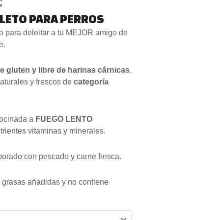
desde
€
2.50 €
LETO PARA PERROS
hasta
to para deleitar a tu MEJOR amigo de
55.90 €
e.
de gluten y libre de harinas cárnicas
,
aturales y frescos de
categoría
ocinada a
FUEGO LENTO
rientes vitaminas y minerales.
borado con pescado y carne fresca.
e grasas añadidas y no contiene