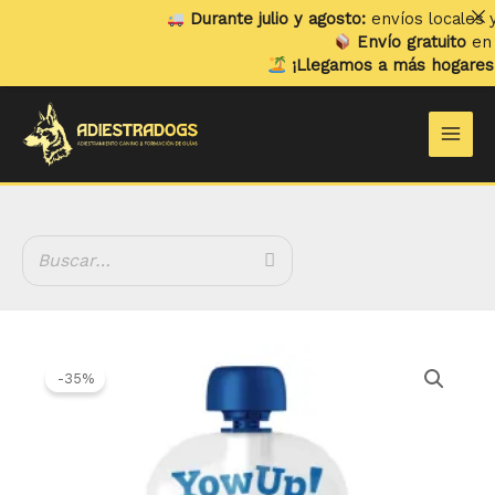
Ir
Durante julio y agosto:
envíos locales y r
al
Envío gratuito
en ped
contenido
¡Llegamos a más hogares!
Ya
Main
Men
El
El
Yogurt
precio
precio
L-
-35%
original
actual
Casei
era:
es:
YowUp!
2.50 €.
1.63 €.
cantidad