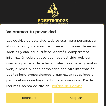
Valoramos tu privacidad
Las cookies de este sitio web se usan para personalizar
el contenido y los anuncios, ofrecer funciones de redes
sociales y analizar el tráfico. Además, compartimos
Política de Privacidad
-
Política de Cookies
-
Aviso legal
-
Accesibilidad
-
Condiciones Generales de Compra
información sobre el uso que haga del sitio web con
nuestros partners de redes sociales, publicidad y análisis
web, quienes pueden combinarla con otra información
que les haya proporcionado o que hayan recopilado a
partir del uso que haya hecho de sus servicios. Puede
leer más acerca de ello en
Política de Cookies
0
Copyright © 2026 ADIESTRADOGS - Tienda. Elaborado
por KITDIGITAL.
Rechazar
Aceptar