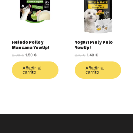
2.00 €.
1.50 €.
2.10 €.
1.49 €.
Helado Pollo y
Yogurt Piel y Pelo
Manzana YowUp!
YowUp!
2.00
€
1.50
€
2.10
€
1.49
€
Añadir al
Añadir al
carrito
carrito