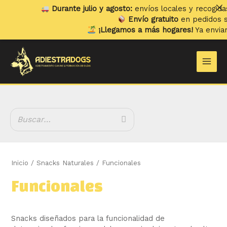
Ir
Durante julio y agosto:
envíos locales y recogidas los
lune
al
Envío gratuito
en pedidos superiores
contenido
¡Llegamos a más hogares!
Ya enviamos a
Port
B
Main
u
Men
s
c
a
r
Inicio
/
Snacks Naturales
/ Funcionales
Funcionales
Snacks diseñados para la funcionalidad de