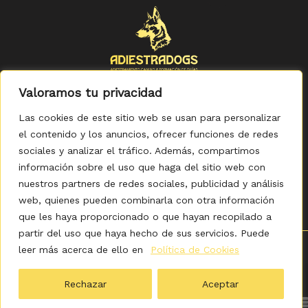
Valoramos tu privacidad
Las cookies de este sitio web se usan para personalizar
el contenido y los anuncios, ofrecer funciones de redes
sociales y analizar el tráfico. Además, compartimos
Política de Privacidad
-
Política de Cookies
-
Aviso legal
-
Accesibilidad
-
Condiciones Generales de Compra
información sobre el uso que haga del sitio web con
nuestros partners de redes sociales, publicidad y análisis
web, quienes pueden combinarla con otra información
que les haya proporcionado o que hayan recopilado a
partir del uso que haya hecho de sus servicios. Puede
leer más acerca de ello en
Política de Cookies
0
Copyright © 2026 ADIESTRADOGS - Tienda. Elaborado
por KITDIGITAL.
Rechazar
Aceptar
Ordenado
Mostrando 1–36 de 52 resultados
por
popularidad