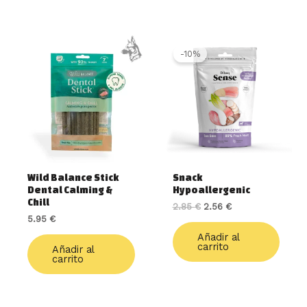
El
El
precio
precio
-10%
original
actual
era:
es:
2.85 €.
2.56 €.
Wild Balance Stick
Snack
Dental Calming &
Hypoallergenic
Chill
2.85
€
2.56
€
5.95
€
Añadir al
carrito
Añadir al
carrito