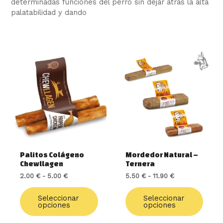
determinadas funciones del perro sin dejar atras la alta
palatabilidad y dando
Rango
Este
Rango
Este
de
de
producto
produ
precios:
precios:
tiene
tiene
desde
desde
múltiples
múlti
2.00 €
5.50 €
variantes.
varia
hasta
hasta
5.00 €
11.90 €
Las
Las
opciones
opcio
se
se
pueden
pued
elegir
elegir
Palitos Colágeno
Mordedor Natural –
en
en
Chewllagen
Ternera
la
la
2.00
€
-
5.00
€
5.50
€
-
11.90
€
página
págin
de
de
Seleccionar
Seleccionar
producto
produ
opciones
opciones