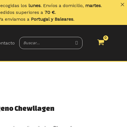
unes
. Envíos a domicilio,
martes
.
ores a
70 €
.
Portugal y Baleares
.
ntacto
geno Chewllagen