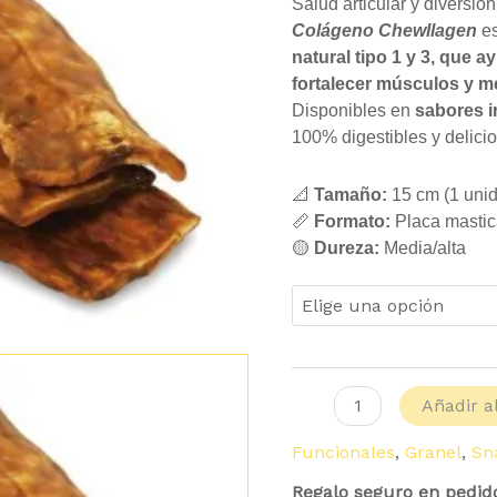
Chewllagen
Salud articular y diversió
cantidad
Colágeno Chewllagen
e
natural tipo 1 y 3, que a
fortalecer músculos y mej
Disponibles en
sabores ir
100% digestibles y delici
📐
Tamaño:
15 cm (1 uni
📏
Formato:
Placa mastic
🟡
Dureza:
Media/alta
Añadir al
Funcionales
,
Granel
,
Sn
Regalo seguro en pedid