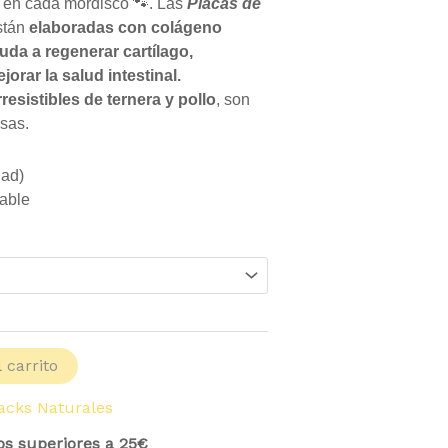
n en cada mordisco 🐾. Las
Placas de
stán
elaboradas con colágeno
yuda a regenerar cartílago,
orar la salud intestinal.
resistibles de ternera y pollo
, son
osas.
dad)
able
 carrito
acks Naturales
os superiores a 25€