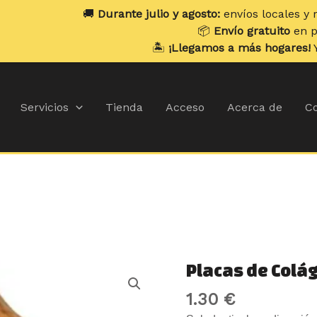
🚚
Durante julio y agosto:
envíos locales y recogidas los
l
📦
Envío gratuito
en pedidos superi
🏝️
¡Llegamos a más hogares!
Ya enviamos a
Servicios
Tienda
Acceso
Acerca de
Co
Placas
Placas de Colá
de
1.30
€
Colágeno