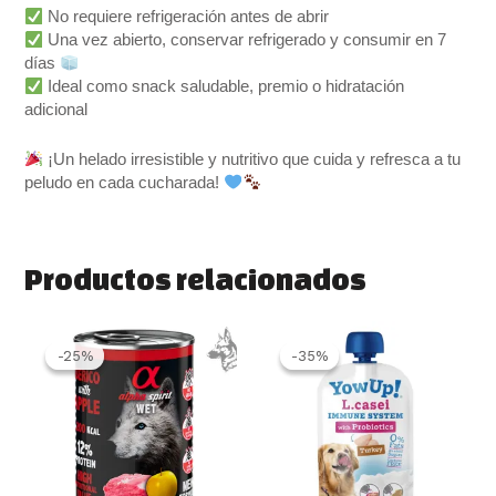
No requiere refrigeración antes de abrir
Una vez abierto, conservar refrigerado y consumir en 7
días
Ideal como snack saludable, premio o hidratación
adicional
¡Un helado irresistible y nutritivo que cuida y refresca a tu
peludo en cada cucharada!
Productos relacionados
El
El
El
El
precio
precio
precio
precio
-25%
-25%
-35%
-35%
original
actual
original
actual
era:
es:
era:
es:
2.70 €.
2.03 €.
2.50 €.
1.63 €.