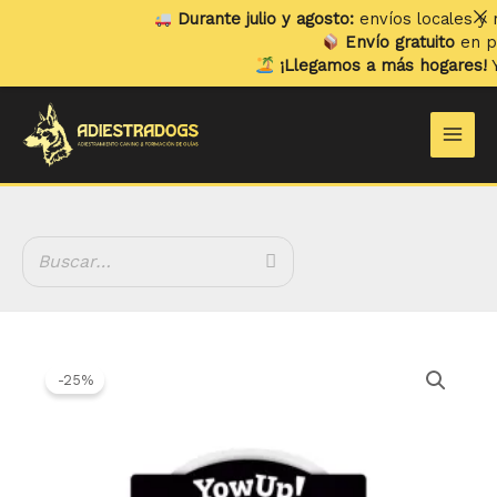
Ir
Durante julio y agosto:
envíos locales y rec
al
Envío gratuito
en pedid
contenido
¡Llegamos a más hogares!
Ya e
Main
Men
El
El
Helado
precio
precio
Bacon
-25%
original
actual
Tartar
era:
es:
YowUp!
2.00 €.
1.50 €.
cantidad