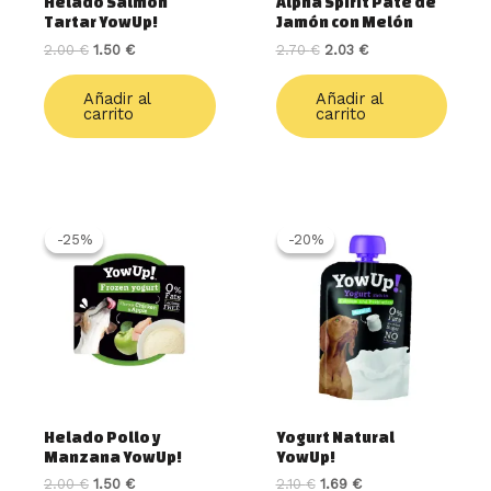
Helado Salmón
Alpha Spirit Paté de
Tartar YowUp!
Jamón con Melón
2.00
€
1.50
€
2.70
€
2.03
€
Añadir al
Añadir al
carrito
carrito
El
El
El
El
precio
precio
precio
precio
-25%
-25%
-20%
-20%
original
actual
original
actual
era:
es:
era:
es:
2.00 €.
1.50 €.
2.10 €.
1.69 €.
Helado Pollo y
Yogurt Natural
Manzana YowUp!
YowUp!
2.00
€
1.50
€
2.10
€
1.69
€