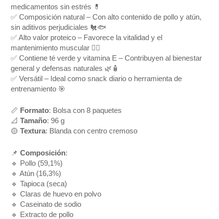
medicamentos sin estrés 💊
✅ Composición natural – Con alto contenido de pollo y atún,
sin aditivos perjudiciales 🐔🐟
✅ Alto valor proteico – Favorece la vitalidad y el
mantenimiento muscular 🏋️‍♂️
✅ Contiene té verde y vitamina E – Contribuyen al bienestar
general y defensas naturales 🌿🧴
✅ Versátil – Ideal como snack diario o herramienta de
entrenamiento 🎯
📏
Formato
: Bolsa con 8 paquetes
📐
Tamaño
: 96 g
🟡
Textura
: Blanda con centro cremoso
📌
Composición
:
🔹 Pollo (59,1%)
🔹 Atún (16,3%)
🔹 Tapioca (seca)
🔹 Claras de huevo en polvo
🔹 Caseinato de sodio
🔹 Extracto de pollo