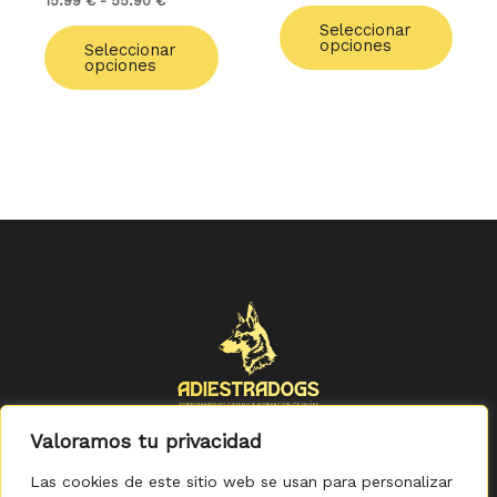
15.99
€
-
55.90
€
de
de
Seleccionar
producto
produ
opciones
Seleccionar
opciones
Valoramos tu privacidad
Las cookies de este sitio web se usan para personalizar