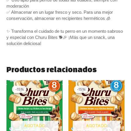
moderación
✅ Almacenar en un lugar fresco y seco. Para una mejor
conservación, almacenar en recipientes herméticos 🧊
✨ Transforma el cuidado de tu perro en un momento sabroso
y especial con Churu Bites 🐕🎉 ¡Más que un snack, una
solución deliciosa!
Productos relacionados
El
El
El
El
precio
precio
precio
precio
-15%
-15%
-15%
-15%
original
actual
original
actual
era:
es:
era:
es:
6.50 €.
5.50 €.
6.50 €.
5.50 €.
AGOTADO
AGOTADO