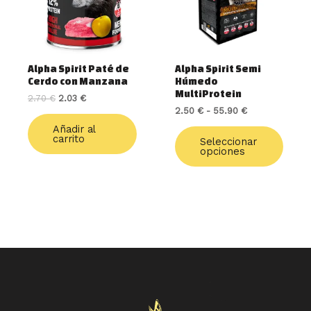
Las
opcio
se
pued
elegir
Alpha Spirit Paté de
Alpha Spirit Semi
en
Cerdo con Manzana
Húmedo
la
MultiProtein
2.70
€
2.03
€
págin
2.50
€
-
55.90
€
de
Añadir al
produ
carrito
Seleccionar
opciones