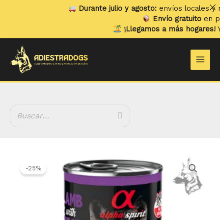
Ir
Durante julio y agosto:
envíos locales y rec
al
Envío gratuito
en pedi
contenido
¡Llegamos a más hogares!
Ya 
Main
Men
El
El
precio
precio
-25%
original
actual
era:
es:
2.70 €.
2.03 €.