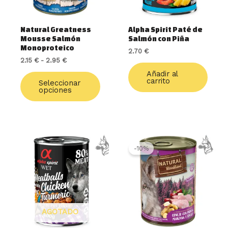
se
pueden
elegir
Natural Greatness
Alpha Spirit Paté de
en
Mousse Salmón
Salmón con Piña
la
Monoproteico
2.70
€
página
2.15
€
-
2.95
€
de
Añadir al
producto
carrito
Seleccionar
opciones
El
El
precio
precio
-10%
original
actual
era:
es:
2.85 €.
2.57 €.
AGOTADO