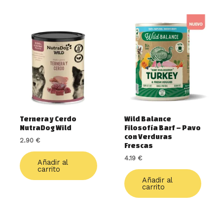
Ternera y Cerdo
Wild Balance
NutraDog Wild
Filosofía Barf – Pavo
con Verduras
2.90
€
Frescas
4.19
€
Añadir al
carrito
Añadir al
carrito