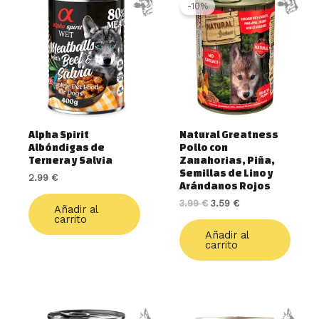
precio
precio
-10%
original
actual
era:
es:
3.99 €.
3.59 €.
Alpha Spirit
Natural Greatness
Albóndigas de
Pollo con
Ternera y Salvia
Zanahorias, Piña,
Semillas de Lino y
2.99
€
Arándanos Rojos
3.99
€
3.59
€
Añadir al
carrito
Añadir al
carrito