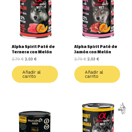
era:
es:
era:
es:
2.70 €.
2.03 €.
2.70 €.
2.03 €.
Alpha Spirit Paté de
Alpha Spirit Paté de
Ternera con Melón
Jamón con Melón
2.70
€
2.03
€
2.70
€
2.03
€
Añadir al
Añadir al
carrito
carrito