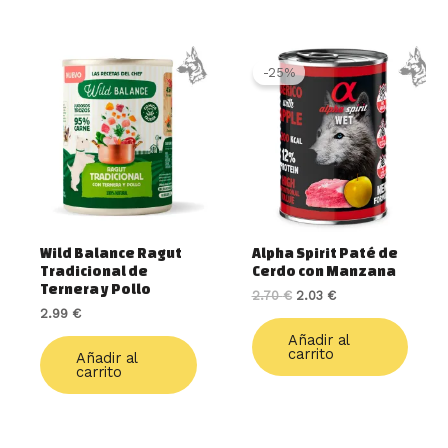
El
El
precio
precio
-25%
original
actual
era:
es:
2.70 €.
2.03 €.
Wild Balance Ragut
Alpha Spirit Paté de
Tradicional de
Cerdo con Manzana
Ternera y Pollo
2.70
€
2.03
€
2.99
€
Añadir al
carrito
Añadir al
carrito