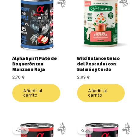
Alpha Spirit Paté de
Wild Balance Guiso
Boquerón con
del Pescador con
Manzana Roja
Salmón y Cerdo
2.70
€
2.99
€
Añadir al
Añadir al
carrito
carrito
El
El
El
El
precio
precio
precio
precio
-25%
-25%
original
actual
original
actual