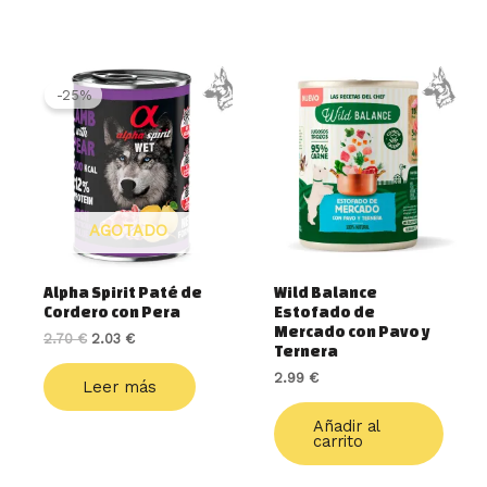
El
El
precio
precio
-25%
original
actual
era:
es:
2.70 €.
2.03 €.
AGOTADO
Alpha Spirit Paté de
Wild Balance
Cordero con Pera
Estofado de
Mercado con Pavo y
2.70
€
2.03
€
Ternera
2.99
€
Leer más
Añadir al
carrito