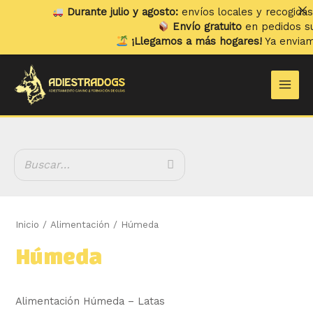
Ir
Durante julio y agosto:
envíos locales y recogidas los
lune
al
Envío gratuito
en pedidos superiore
contenido
¡Llegamos a más hogares!
Ya enviamos a
Por
B
Main
u
Men
s
c
a
r
Inicio
/
Alimentación
/ Húmeda
Húmeda
Alimentación Húmeda – Latas