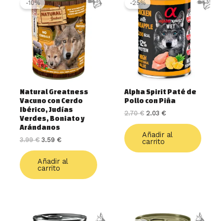
-10%
-25%
original
actual
original
actual
era:
es:
era:
es:
3.99 €.
3.59 €.
2.70 €.
2.03 €.
Natural Greatness
Alpha Spirit Paté de
Vacuno con Cerdo
Pollo con Piña
Ibérico, Judías
2.70
€
2.03
€
Verdes, Boniato y
Arándanos
Añadir al
3.99
€
3.59
€
carrito
Añadir al
carrito
El
El