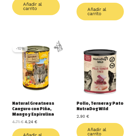
Añadir al
carrito
Añadir al
carrito
El
El
precio
precio
-10%
original
actual
era:
es:
4.71 €.
4.24 €.
Natural Greatness
Pollo, Ternera y Pato
Canguro con Piña,
NutraDog Wild
Mango y Espirulina
2.90
€
4.71
€
4.24
€
Añadir al
carrito
Añadir al