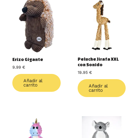
Peluche Jirafa XXL
Erizo Gigante
con Sonido
9.99
€
19.95
€
Añadir al
carrito
Añadir al
carrito