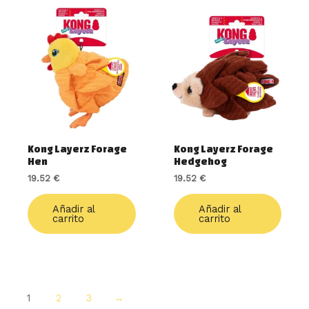
Kong Layerz Forage
Kong Layerz Forage
Hen
Hedgehog
19.52
€
19.52
€
Añadir al
Añadir al
carrito
carrito
1
2
3
→