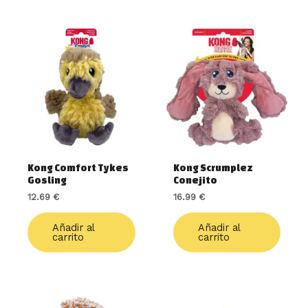
Kong Comfort Tykes
Kong Scrumplez
Gosling
Conejito
12.69
€
16.99
€
Añadir al
Añadir al
carrito
carrito