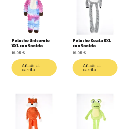
Peluche Unicornio
Peluche Koala XXL
XXL con Sonido
con Sonido
19.95
€
19.95
€
Añadir al
Añadir al
carrito
carrito