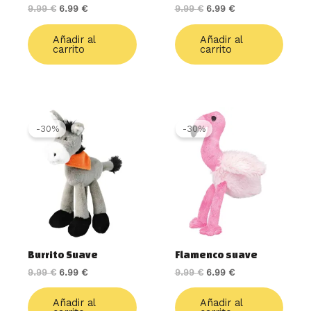
9.99
€
6.99
€
9.99
€
6.99
€
Añadir al
Añadir al
carrito
carrito
El
El
El
El
precio
precio
precio
precio
-30%
-30%
original
actual
original
actual
era:
es:
era:
es:
9.99 €.
6.99 €.
9.99 €.
6.99 €.
Burrito Suave
Flamenco suave
9.99
€
6.99
€
9.99
€
6.99
€
Añadir al
Añadir al