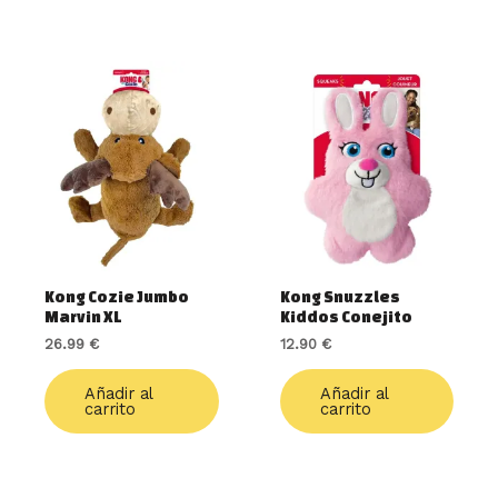
Kong Cozie Jumbo
Kong Snuzzles
Marvin XL
Kiddos Conejito
26.99
€
12.90
€
Añadir al
Añadir al
carrito
carrito