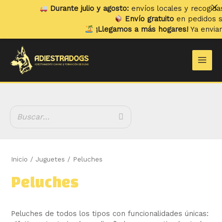
Ir
Durante julio y agosto:
envíos locales y recogidas los
lu
al
Envío gratuito
en pedidos superior
contenido
¡Llegamos a más hogares!
Ya enviamos a
Po
B
Main
u
Men
s
c
a
r
Inicio
/
Juguetes
/ Peluches
Peluches
Peluches de todos los tipos con funcionalidades únicas: