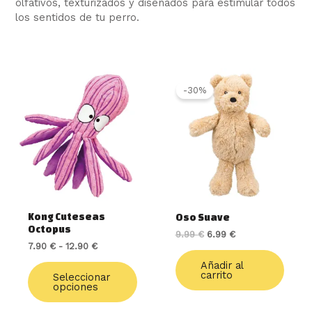
olfativos, texturizados y diseñados para estimular todos
los sentidos de tu perro.
Rango
Este
El
El
de
precio
precio
producto
-30%
precios:
original
actual
tiene
desde
era:
es:
múltiples
7.90 €
9.99 €.
6.99 €.
variantes.
hasta
12.90 €
Las
opciones
se
pueden
elegir
Kong Cuteseas
Oso Suave
en
Octopus
9.99
€
6.99
€
la
7.90
€
-
12.90
€
página
de
Añadir al
carrito
Seleccionar
producto
opciones