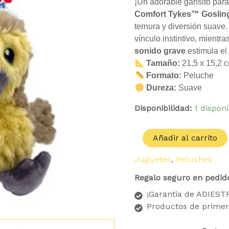
Gosling
¡Un adorable gansito para
cantidad
Comfort Tykes™ Goslin
ternura y diversión suave
vínculo instintivo, mientr
sonido grave
estimula el
Tamaño:
21,5 x 15,2 
Formato:
Peluche
Dureza:
Suave
Disponibilidad:
1 dispon
Añadir al carrito
Juguetes
,
Peluches
Regalo seguro en pedid
¡Garantia de ADIES
Productos de primer