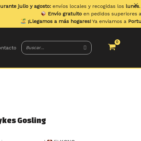
agosto:
envíos locales y recogidas los
lunes
. Envíos a domic
Envío gratuito
en pedidos superiores a
70 €
.
egamos a más hogares!
Ya enviamos a
Portugal y Baleares
.
ntacto
ykes Gosling