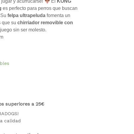
 jugar y acurrucarse!
El
KONG
g
es perfecto para perros que buscan
. Su
felpa ultrapeluda
fomenta un
as que su
chirriador removible con
 juego sin ser molesto.
cm
ibles
os superiores a 25€
TRADOGS!
a calidad