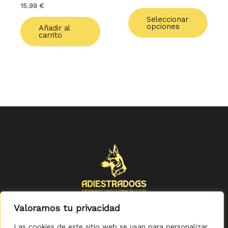
15.99
€
págin
de
Seleccionar
opciones
Añadir al
produ
carrito
Valoramos tu privacidad
Las cookies de este sitio web se usan para personalizar