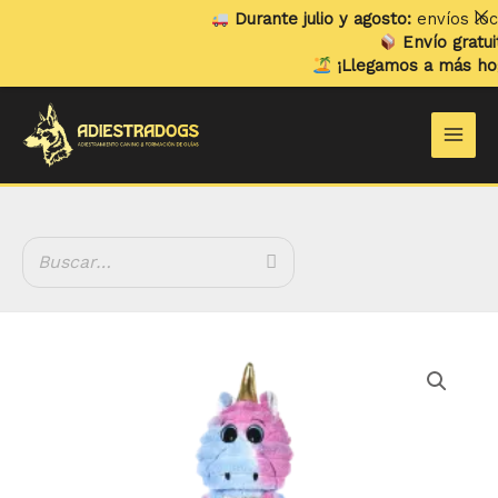
Ir
Durante julio y agosto:
envíos locale
al
Envío gratuito
contenido
¡Llegamos a más hogar
Main
Men
Peluche
Unicornio
XXL
con
Sonido
cantidad