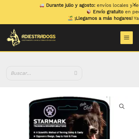
Ir
Durante julio y agosto:
envíos locales y recog
al
Envío gratuito
en pedido
contenido
¡Llegamos a más hogares!
Ya en
Main
Men
Clicker
-
Starmark
cantidad