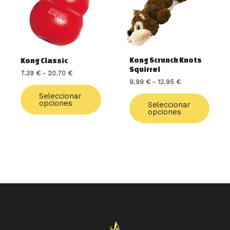
20.70 €
13.95 €
Las
Las
opciones
opcio
se
se
pueden
pued
elegir
elegir
Kong Scrunch Knots
Kong Classic
en
en
Squirrel
7.39
€
-
20.70
€
la
la
9.99
€
-
13.95
€
página
págin
de
de
Seleccionar
opciones
Seleccionar
producto
produ
opciones