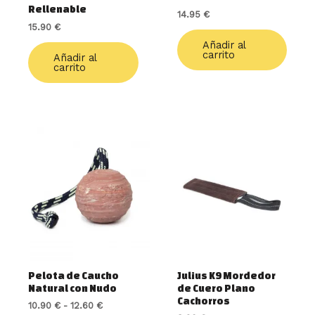
Rellenable
14.95
€
15.90
€
Añadir al
carrito
Añadir al
carrito
Rango
Este
de
producto
precios:
tiene
desde
múltiples
10.90 €
variantes.
hasta
12.60 €
Las
opciones
se
pueden
elegir
Pelota de Caucho
Julius K9 Mordedor
en
Natural con Nudo
de Cuero Plano
la
Cachorros
10.90
€
-
12.60
€
página