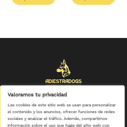
producto
produ
Valoramos tu privacidad
Las cookies de este sitio web se usan para personalizar
el contenido y los anuncios, ofrecer funciones de redes
sociales y analizar el tráfico. Además, compartimos
Política de Privacidad
-
Política de Cookies
-
Aviso legal
-
Accesibilidad
-
Condiciones Generales de Compra
información sobre el uso que haga del sitio web con