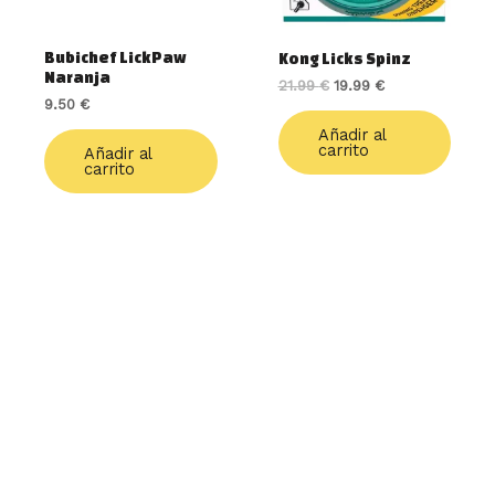
Bubichef LickPaw
Kong Licks Spinz
Naranja
21.99
€
19.99
€
9.50
€
Añadir al
carrito
Añadir al
carrito