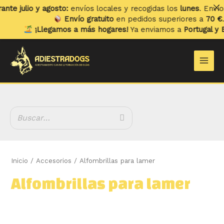
Ir
te julio y agosto:
envíos locales y recogidas los
lunes
. Envíos 
al
Envío gratuito
en pedidos superiores a
70 €
.
contenido
¡Llegamos a más hogares!
Ya enviamos a
Portugal y Ba
B
Main
u
Men
s
c
a
r
Inicio
/
Accesorios
/ Alfombrillas para lamer
Alfombrillas para lamer