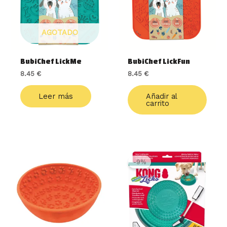
AGOTADO
BubiChef LickMe
BubiChef LickFun
8.45
€
8.45
€
Leer más
Añadir al
carrito
El
El
precio
precio
-9%
original
actual
era:
es:
21.99 €.
19.99 €.