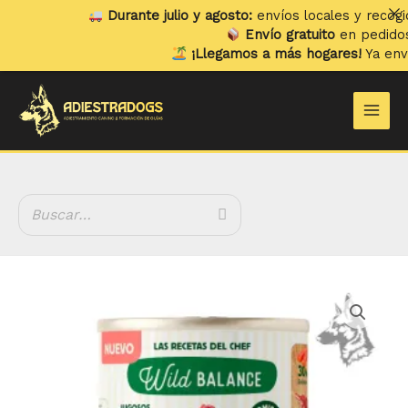
Ir
Durante julio y agosto:
envíos locales y recogidas lo
al
Envío gratuito
en pedidos super
contenido
¡Llegamos a más hogares!
Ya enviamos
Main
Men
Wild
Balance
Guiso
del
Pescador
con
Salmón