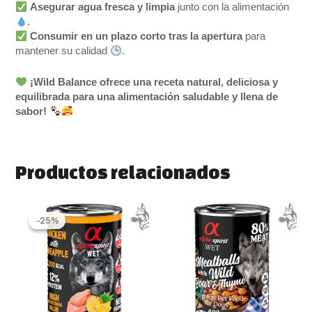
Asegurar agua fresca y limpia
junto con la alimentación
.
Consumir en un plazo corto tras la apertura
para
mantener su calidad
.
¡Wild Balance ofrece una receta natural, deliciosa y
equilibrada para una alimentación saludable y llena de
sabor!
Productos relacionados
El
El
precio
precio
-25%
-25%
original
actual
era:
es:
2.70 €.
2.03 €.