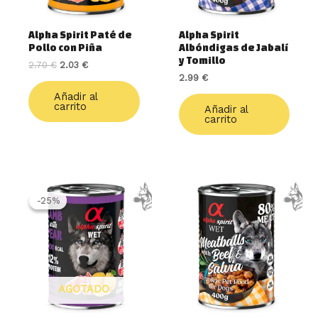
Alpha Spirit Paté de
Alpha Spirit
Pollo con Piña
Albóndigas de Jabalí
y Tomillo
2.70
€
2.03
€
2.99
€
Añadir al
carrito
Añadir al
carrito
El
El
precio
precio
-25%
-25%
original
actual
era:
es:
2.70 €.
2.03 €.
AGOTADO