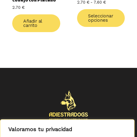
Conejo con Plátano
2.70
€
-
7.60
€
la
2.70
€
págin
de
Seleccionar
opciones
Añadir al
produ
carrito
Valoramos tu privacidad