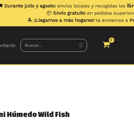
io y agosto:
envíos locales y recogidas los
lunes
. Envíos a
📦
Envío gratuito
en pedidos superiores a
70 €
.
️
¡Llegamos a más hogares!
Ya enviamos a
Portugal y Bal
ntacto
El
Rango
mi Húmedo Wild Fish
precio
de
€
actual
precios: