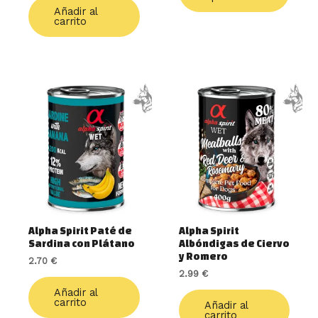
produ
Añadir al
carrito
Alpha Spirit Paté de
Alpha Spirit
Sardina con Plátano
Albóndigas de Ciervo
y Romero
2.70
€
2.99
€
Añadir al
carrito
Añadir al
carrito