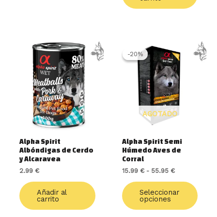
Rango
Este
de
produ
-20%
-20%
precios:
tiene
desde
múlti
15.99 €
varia
hasta
55.95 €
Las
opcio
AGOTADO
se
pued
elegir
Alpha Spirit
Alpha Spirit Semi
en
Albóndigas de Cerdo
Húmedo Aves de
la
y Alcaravea
Corral
págin
2.99
€
15.99
€
-
55.95
€
de
produ
Añadir al
Seleccionar
carrito
opciones