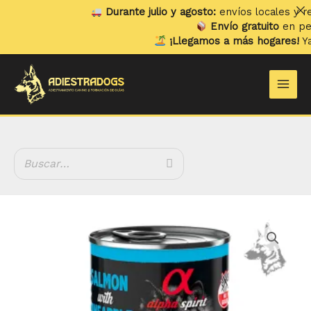
Ir
Durante julio y agosto:
envíos locales y reco
al
Envío gratuito
en pedid
contenido
¡Llegamos a más hogares!
Ya en
Main
Men
Alpha
Spirit
Paté
de
Salmón
con
Piña