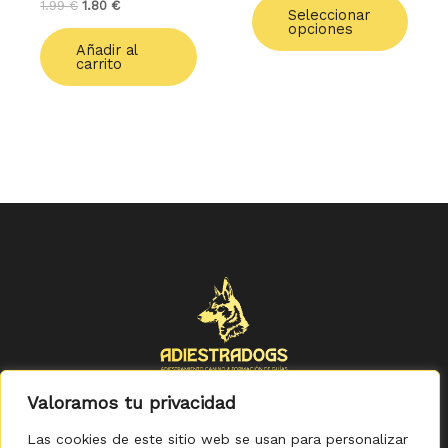
1.99
€
1.80
€
de
Seleccionar
opciones
produ
Añadir al
carrito
Valoramos tu privacidad
Las cookies de este sitio web se usan para personalizar