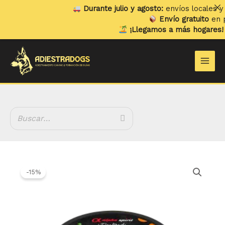
Ir
Durante julio y agosto:
envíos locales y rec
al
Envío gratuito
en pedi
contenido
¡Llegamos a más hogares!
Ya 
Main
Men
El
El
precio
precio
-15%
original
actual
era:
es:
3.50 €.
2.99 €.