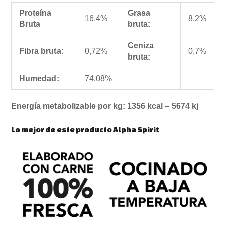
Proteína
Grasa
16,4%
8,2%
Bruta
bruta:
Ceniza
Fibra bruta:
0,72%
0,7%
bruta:
Humedad:
74,08%
Energía metabolizable por kg: 1356 kcal – 5674 kj
Lo mejor de este producto Alpha Spirit