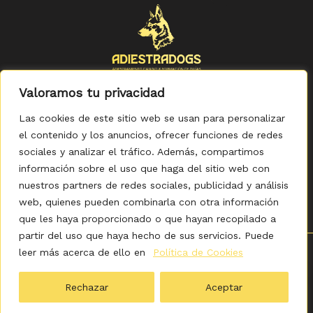
Valoramos tu privacidad
Las cookies de este sitio web se usan para personalizar
el contenido y los anuncios, ofrecer funciones de redes
sociales y analizar el tráfico. Además, compartimos
Política de Privacidad
-
Política de Cookies
-
Aviso legal
-
Accesibilidad
-
Condiciones Generales de Compra
información sobre el uso que haga del sitio web con
nuestros partners de redes sociales, publicidad y análisis
web, quienes pueden combinarla con otra información
que les haya proporcionado o que hayan recopilado a
partir del uso que haya hecho de sus servicios. Puede
leer más acerca de ello en
Política de Cookies
0
Copyright © 2026 ADIESTRADOGS - Tienda. Elaborado
por KITDIGITAL.
Rechazar
Aceptar