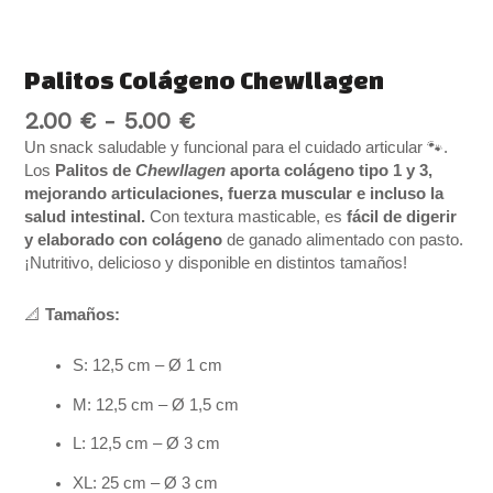
Palitos Colágeno Chewllagen
2.00
€
-
5.00
€
Un snack saludable y funcional para el cuidado articular 🐾.
Los
Palitos de
Chewllagen
aporta colágeno tipo 1 y 3,
mejorando articulaciones, fuerza muscular e incluso la
salud intestinal.
Con textura masticable, es
fácil de digerir
y elaborado con colágeno
de ganado alimentado con pasto.
¡Nutritivo, delicioso y disponible en distintos tamaños!
📐
Tamaños:
S: 12,5 cm – Ø 1 cm
M: 12,5 cm – Ø 1,5 cm
L: 12,5 cm – Ø 3 cm
XL: 25 cm – Ø 3 cm