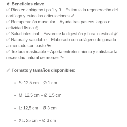
🌟
Beneficios clave
✅ Rico en colágeno tipo 1 y 3 – Estimula la regeneración del
cartílago y cuida las articulaciones 🦴
✅ Recuperación muscular – Ayuda tras paseos largos o
actividad física 💪
✅ Salud intestinal – Favorece la digestión y flora intestinal 🌿
✅ Natural y saludable – Elaborado con colágeno de ganado
alimentado con pasto 🐂
✅ Textura masticable – Aporta entretenimiento y satisface la
necesidad natural de morder 🐾
📏
Formato y tamaños disponibles
:
S: 12,5 cm – Ø 1 cm
M: 12,5 cm – Ø 1,5 cm
L: 12,5 cm – Ø 3 cm
XL: 25 cm – Ø 3 cm