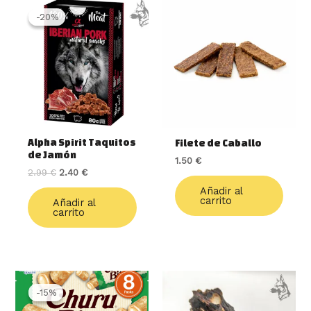
El
El
precio
precio
-20%
-20%
original
actual
era:
es:
2.99 €.
2.40 €.
Alpha Spirit Taquitos
Filete de Caballo
de Jamón
1.50
€
2.99
€
2.40
€
Añadir al
carrito
Añadir al
carrito
El
El
precio
precio
-15%
-15%
original
actual