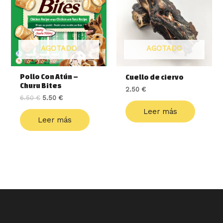
era:
es:
6.50 €.
5.50 €.
AGOTADO
AGOTADO
Pollo Con Atún –
Cuello de ciervo
Churu Bites
2.50
€
6.50
€
5.50
€
Leer más
Leer más