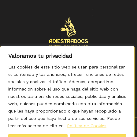
Valoramos tu privacidad
Las cookies de este sitio web se usan para personalizar
el contenido y los anuncios, ofrecer funciones de redes
sociales y analizar el tráfico. Además, compartimos
Política de Privacidad
-
Política de Cookies
-
Aviso legal
-
Accesibilidad
-
Condiciones Generales de Compra
información sobre el uso que haga del sitio web con
nuestros partners de redes sociales, publicidad y análisis
web, quienes pueden combinarla con otra información
que les haya proporcionado o que hayan recopilado a
partir del uso que haya hecho de sus servicios. Puede
leer más acerca de ello en
Política de Cookies
0
Copyright © 2026 ADIESTRADOGS - Tienda. Elaborado