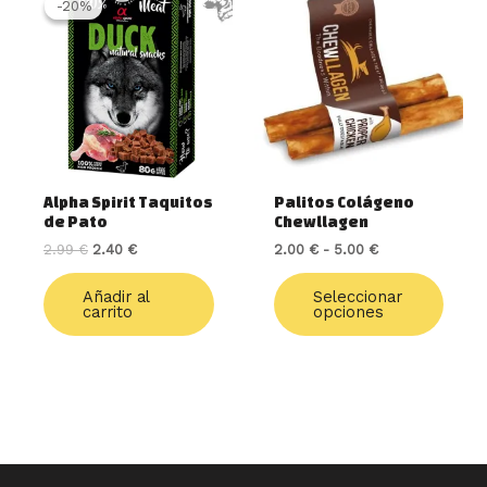
produ
-20%
-20%
original
actual
precios:
tiene
era:
es:
desde
múlti
2.99 €.
2.40 €.
2.00 €
varia
hasta
5.00 €
Las
opcio
se
pued
elegir
Alpha Spirit Taquitos
Palitos Colágeno
en
de Pato
Chewllagen
la
2.99
€
2.40
€
2.00
€
-
5.00
€
págin
de
Añadir al
Seleccionar
produ
carrito
opciones