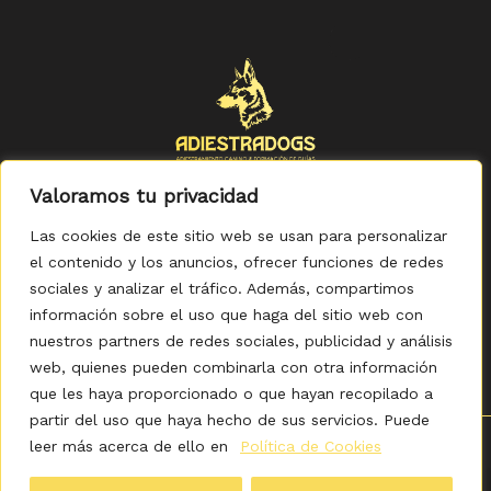
Valoramos tu privacidad
Las cookies de este sitio web se usan para personalizar
el contenido y los anuncios, ofrecer funciones de redes
sociales y analizar el tráfico. Además, compartimos
Política de Privacidad
-
Política de Cookies
-
Aviso legal
-
Accesibilidad
-
Condiciones Generales de Compra
información sobre el uso que haga del sitio web con
nuestros partners de redes sociales, publicidad y análisis
web, quienes pueden combinarla con otra información
que les haya proporcionado o que hayan recopilado a
partir del uso que haya hecho de sus servicios. Puede
leer más acerca de ello en
Política de Cookies
0
Copyright © 2026 ADIESTRADOGS - Tienda. Elaborado
por KITDIGITAL.