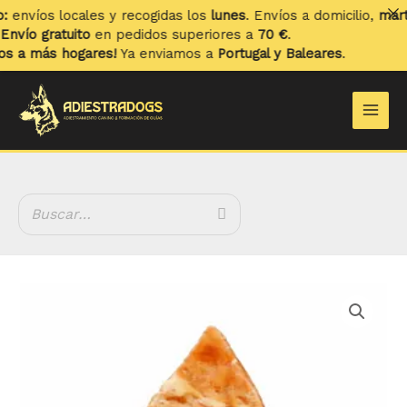
Ir
nvíos locales y recogidas los
lunes
. Envíos a domicilio,
martes
al
vío gratuito
en pedidos superiores a
70 €
.
contenido
a más hogares!
Ya enviamos a
Portugal y Baleares
.
Main
Men
Piruleta
Sandwich
Colágeno
con
Pollo
cantidad