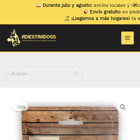
Ir
Durante julio y agosto:
envíos locales y recogida
al
Envío gratuito
en pedidos s
contenido
¡Llegamos a más hogares!
Ya envia
Main
Men
El
El
Natural
precio
precio
Greatness
-10%
original
actual
Cookies
era:
es:
Relajantes
4.44 €.
3.99 €.
cantidad