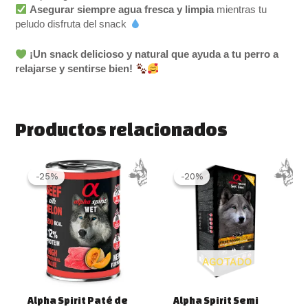
Asegurar siempre agua fresca y limpia
mientras tu
peludo disfruta del snack
¡Un snack delicioso y natural que ayuda a tu perro a
relajarse y sentirse bien!
Productos relacionados
El
El
Rango
Este
precio
precio
de
produ
-25%
-25%
-20%
-20%
original
actual
precios:
tiene
era:
es:
desde
múlti
2.70 €.
2.03 €.
15.99 €
varia
hasta
55.95 €
Las
opcio
AGOTADO
se
pued
elegir
Alpha Spirit Paté de
Alpha Spirit Semi
en