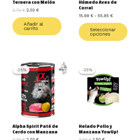
Ternera con Melón
Húmedo Aves de
la
Corral
2.70
€
2.03
€
págin
15.99
€
-
55.95
€
de
Añadir al
produ
carrito
Seleccionar
opciones
El
El
El
El
precio
precio
precio
precio
-25%
-25%
-25%
-25%
original
actual
original
actual
era:
es:
era:
es:
2.70 €.
2.03 €.
2.00 €.
1.50 €.
Alpha Spirit Paté de
Helado Pollo y
Cerdo con Manzana
Manzana YowUp!
2.70
€
2.03
€
2.00
€
1.50
€