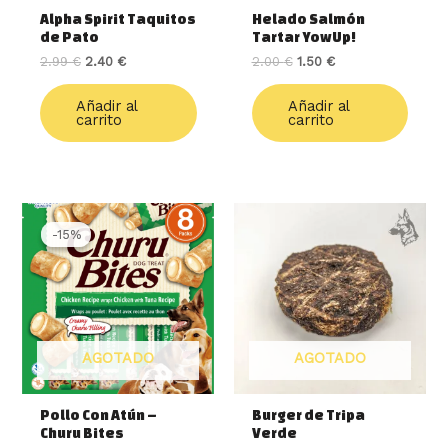
Alpha Spirit Taquitos
Helado Salmón
de Pato
Tartar YowUp!
2.99
€
2.40
€
2.00
€
1.50
€
Añadir al
Añadir al
carrito
carrito
El
El
precio
precio
-15%
-15%
original
actual
era:
es:
6.50 €.
5.50 €.
AGOTADO
AGOTADO
Pollo Con Atún –
Burger de Tripa
Churu Bites
Verde