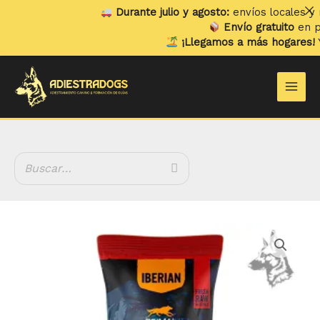
Ir
Durante julio y agosto:
envíos locales y rec
al
Envío gratuito
en pedi
contenido
¡Llegamos a más hogares!
Ya 
Main
Men