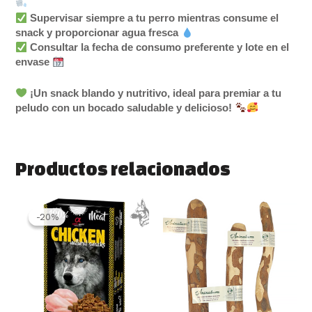
Supervisar siempre a tu perro mientras consume el
snack y proporcionar agua fresca
Consultar la fecha de consumo preferente y lote en el
envase
¡Un snack blando y nutritivo, ideal para premiar a tu
peludo con un bocado saludable y delicioso!
Productos relacionados
El
El
Rango
Este
precio
precio
de
produ
-20%
-20%
original
actual
precios:
tiene
era:
es:
desde
múlti
2.99 €.
2.40 €.
4.00 €
varia
hasta
8.00 €
Las
opcio
se