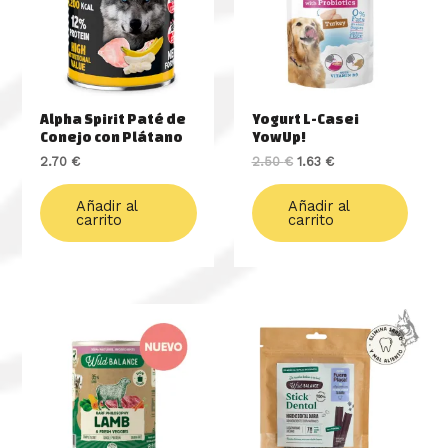
Alpha Spirit Paté de
Yogurt L-Casei
Conejo con Plátano
YowUp!
2.70
€
2.50
€
1.63
€
Añadir al
Añadir al
carrito
carrito