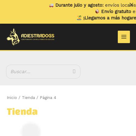
Ir
Durante julio y agosto:
envíos locales y recogi
al
Envío gratuito
en pedidos
contenido
¡Llegamos a más hogares!
Ya env
B
Main
u
Men
s
c
a
r
Inicio
/
Tienda
/ Página 4
Tienda