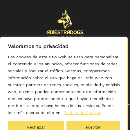
Valoramos tu privacidad
Las cookies de este sitio web se usan para personalizar
el contenido y los anuncios, ofrecer funciones de redes
sociales y analizar el tráfico. Además, compartimos
Política de Privacidad
-
Política de Cookies
-
Aviso legal
-
Accesibilidad
-
Condiciones Generales de Compra
información sobre el uso que haga del sitio web con
nuestros partners de redes sociales, publicidad y análisis
web, quienes pueden combinarla con otra información
que les haya proporcionado o que hayan recopilado a
partir del uso que haya hecho de sus servicios. Puede
leer más acerca de ello en
Política de Cookies
0
Copyright © 2026 ADIESTRADOGS - Tienda. Elaborado
por KITDIGITAL.
Rechazar
Aceptar
Ordenado
Mostrando 109–144 de 704 resultados