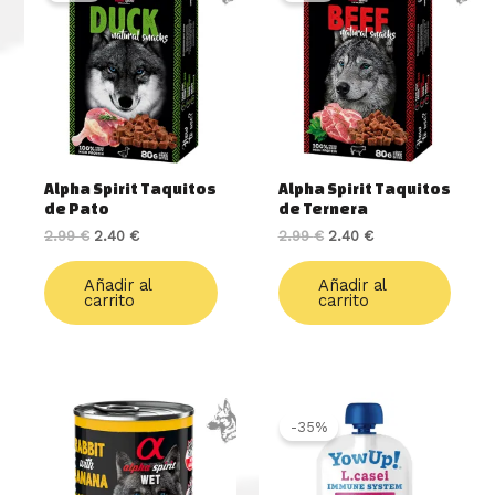
era:
es:
era:
es:
2.99 €.
2.40 €.
2.99 €.
2.40 €.
Alpha Spirit Taquitos
Alpha Spirit Taquitos
de Pato
de Ternera
2.99
€
2.40
€
2.99
€
2.40
€
Añadir al
Añadir al
carrito
carrito
El
El
precio
precio
-35%
original
actual
era:
es:
2.50 €.
1.63 €.