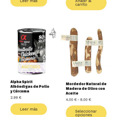
Leer más
Añadir al
carrito
Rango
Este
de
produ
precios:
tiene
desde
múlti
4.00 €
varia
hasta
8.00 €
Las
opcio
AGOTADO
se
pued
elegir
Alpha Spirit
en
Mordedor Natural de
Albóndigas de Pollo
Madera de Olivo con
la
y Cúrcuma
Aceite
págin
2.99
€
de
4.00
€
-
8.00
€
produ
Leer más
Seleccionar
opciones