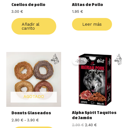
Cuellos de pollo
Alitas de Pollo
3.00
€
1.95
€
Añadir al
Leer más
carrito
Rango
Este
El
El
de
precio
precio
producto
-20%
precios:
original
actual
tiene
desde
era:
es:
múltiples
2.90 €
2.99 €.
2.40 €.
variantes.
hasta
3.90 €
Las
opciones
AGOTADO
se
pueden
elegir
Alpha Spirit Taquitos
Donuts Glaseados
en
de Jamón
2.90
€
-
3.90
€
la
2.99
€
2.40
€
página