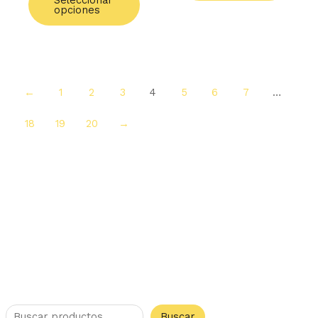
Seleccionar
opciones
←
1
2
3
4
5
6
7
…
18
19
20
→
Buscar