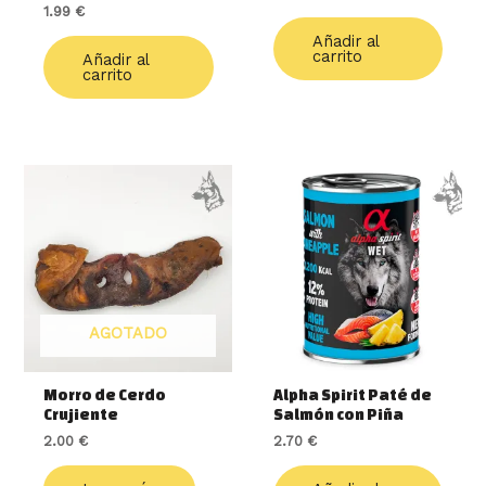
1.99
€
Añadir al
carrito
Añadir al
carrito
AGOTADO
Morro de Cerdo
Alpha Spirit Paté de
Crujiente
Salmón con Piña
2.00
€
2.70
€