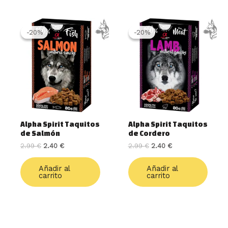
El
El
El
El
precio
precio
precio
precio
-20%
-20%
-20%
-20%
original
actual
original
actual
era:
es:
era:
es:
2.99 €.
2.40 €.
2.99 €.
2.40 €.
Alpha Spirit Taquitos
Alpha Spirit Taquitos
de Salmón
de Cordero
2.99
€
2.40
€
2.99
€
2.40
€
Añadir al
Añadir al
carrito
carrito