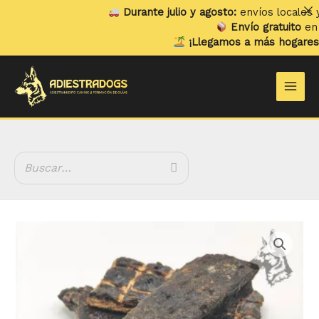
Ir
Durante julio y agosto:
envíos locales y rec
al
Envío gratuito
en pedi
contenido
¡Llegamos a más hogares!
Ya 
Main
Men
Hígado
de
Ternera
cantidad