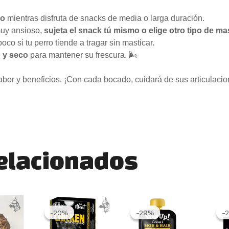
do
mientras disfruta de snacks de media o larga duración.
muy ansioso,
sujeta el snack tú mismo o elige otro tipo de ma
co si tu perro tiende a tragar sin masticar.
 y seco
para mantener su frescura. 🌬️
abor y beneficios. ¡Con cada bocado, cuidará de sus articulaci
relacionados
El
El
El
El
precio
precio
precio
precio
-20%
-20%
-29%
-29%
-
-
original
actual
original
actual
era:
es:
era:
es: