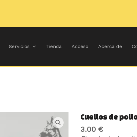
🚚
Durante j
Servicios
Tienda
Acceso
Acerca de
Co
Cuellos
Cuellos de poll
de
3.00
€
pollo