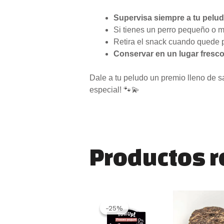
Supervisa siempre a tu pelu
Si tienes un perro pequeño o 
Retira el snack cuando quede po
Conservar en un lugar fresco
Dale a tu peludo un premio lleno de s
especial! 🐾💫
Productos 
El
El
precio
precio
-25%
-25%
original
actual
era:
es: