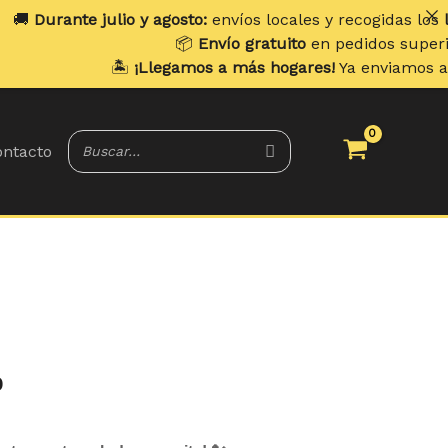
ulio y agosto:
envíos locales y recogidas los
lunes
. Envíos 
📦
Envío gratuito
en pedidos superiores a
70 €
.
🏝️
¡Llegamos a más hogares!
Ya enviamos a
Portugal y Ba
ntacto
o