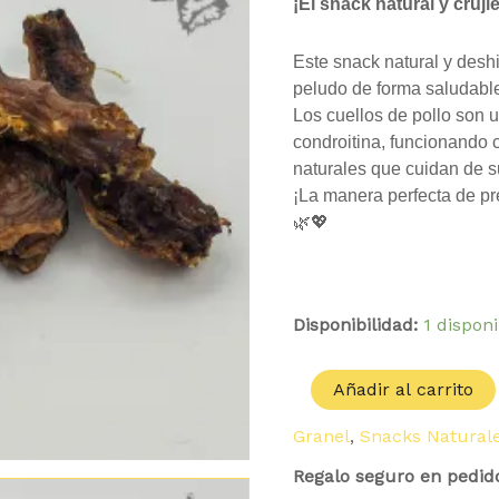
cantidad
¡El snack natural y cruji
Este snack natural y deshi
peludo de forma saludabl
Los cuellos de pollo son 
condroitina, funcionando
naturales que cuidan de s
¡La manera perfecta de pr
🌿💖
Disponibilidad:
1 dispon
Añadir al carrito
Granel
,
Snacks Natural
Regalo seguro en pedid