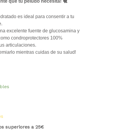
ente que tu peludo necesita! 🐔
dratado es ideal para consentir a tu
e.
una excelente fuente de glucosamina y
 como condroprotectores 100%
us articulaciones.
emiarlo mientras cuidas de su salud!
ibles
es
os superiores a 25€