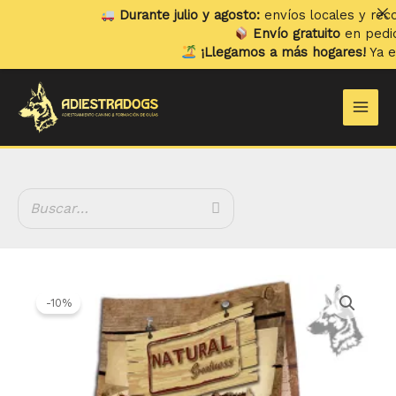
Ir
Durante julio y agosto:
envíos locales y recogi
al
Envío gratuito
en pedidos
contenido
¡Llegamos a más hogares!
Ya env
Main
Men
Rango
Natural
de
Greatness
-10%
precios:
Receta
desde
de
14.75 €
Pavo
hasta
cantidad
50.86 €