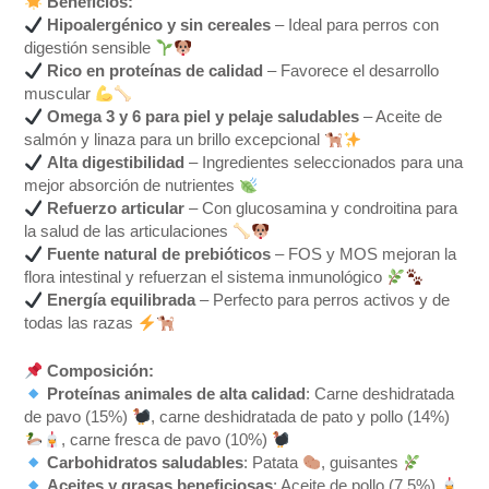
Beneficios:
Hipoalergénico y sin cereales
– Ideal para perros con
digestión sensible
Rico en proteínas de calidad
– Favorece el desarrollo
muscular
Omega 3 y 6 para piel y pelaje saludables
– Aceite de
salmón y linaza para un brillo excepcional
Alta digestibilidad
– Ingredientes seleccionados para una
mejor absorción de nutrientes
Refuerzo articular
– Con glucosamina y condroitina para
la salud de las articulaciones
Fuente natural de prebióticos
– FOS y MOS mejoran la
flora intestinal y refuerzan el sistema inmunológico
Energía equilibrada
– Perfecto para perros activos y de
todas las razas
Composición:
Proteínas animales de alta calidad
: Carne deshidratada
de pavo (15%)
, carne deshidratada de pato y pollo (14%)
, carne fresca de pavo (10%)
Carbohidratos saludables
: Patata
, guisantes
Aceites y grasas beneficiosas
: Aceite de pollo (7,5%)
,