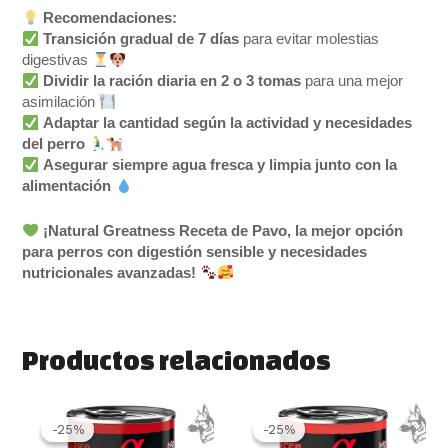
Recomendaciones:
Transición gradual de 7 días
para evitar molestias
digestivas
Dividir la ración diaria en 2 o 3 tomas
para una mejor
asimilación
Adaptar la cantidad según la actividad y necesidades
del perro
Asegurar siempre agua fresca y limpia junto con la
alimentación
¡Natural Greatness Receta de Pavo, la mejor opción
para perros con digestión sensible y necesidades
nutricionales avanzadas!
Productos relacionados
El
El
El
El
precio
precio
precio
precio
-25%
-25%
-25%
-25%
original
actual
original
actual