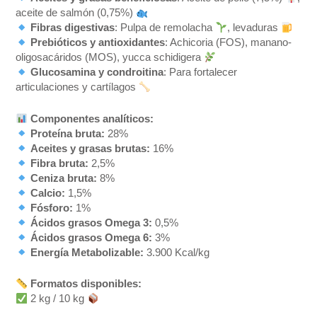
aceite de salmón (0,75%)
Fibras digestivas
: Pulpa de remolacha
, levaduras
Prebióticos y antioxidantes
: Achicoria (FOS), manano-
oligosacáridos (MOS), yucca schidigera
Glucosamina y condroitina
: Para fortalecer
articulaciones y cartílagos
Componentes analíticos:
Proteína bruta:
28%
Aceites y grasas brutas:
16%
Fibra bruta:
2,5%
Ceniza bruta:
8%
Calcio:
1,5%
Fósforo:
1%
Ácidos grasos Omega 3:
0,5%
Ácidos grasos Omega 6:
3%
Energía Metabolizable:
3.900 Kcal/kg
Formatos disponibles:
2 kg / 10 kg