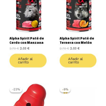
era:
es:
era:
es:
2.70 €.
2.03 €.
2.70 €.
2.03 €.
Alpha Spirit Paté de
Alpha Spirit Paté de
Cerdo con Manzana
Ternera con Melón
2.70
€
2.03
€
2.70
€
2.03
€
Añadir al
Añadir al
carrito
carrito
Rango
Este
Rango
Este
de
de
producto
produ
-23%
-23%
-9%
-9%
precios:
precios:
tiene
tiene
desde
desde
múltiples
múlti
16.99 €
21.99 €
variantes.
varia
hasta
hasta