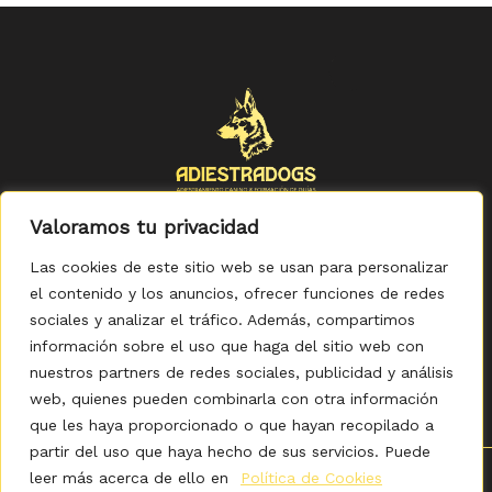
Valoramos tu privacidad
Las cookies de este sitio web se usan para personalizar
el contenido y los anuncios, ofrecer funciones de redes
sociales y analizar el tráfico. Además, compartimos
Política de Privacidad
-
Política de Cookies
-
Aviso legal
-
Accesibilidad
-
Condiciones Generales de Compra
información sobre el uso que haga del sitio web con
nuestros partners de redes sociales, publicidad y análisis
web, quienes pueden combinarla con otra información
que les haya proporcionado o que hayan recopilado a
partir del uso que haya hecho de sus servicios. Puede
leer más acerca de ello en
Política de Cookies
0