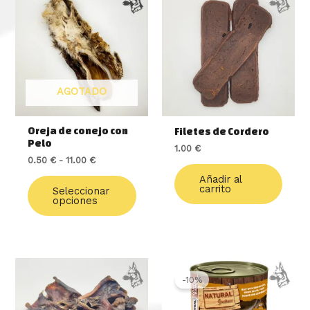
de
producto
precios:
tiene
desde
múltiples
0.50 €
variantes.
hasta
11.00 €
Las
opciones
AGOTADO
se
pueden
elegir
Oreja de conejo con
Filetes de Cordero
en
Pelo
1.00
€
la
0.50
€
-
11.00
€
página
de
Añadir al
carrito
Seleccionar
producto
opciones
El
El
precio
precio
-10%
original
actual
era:
es: