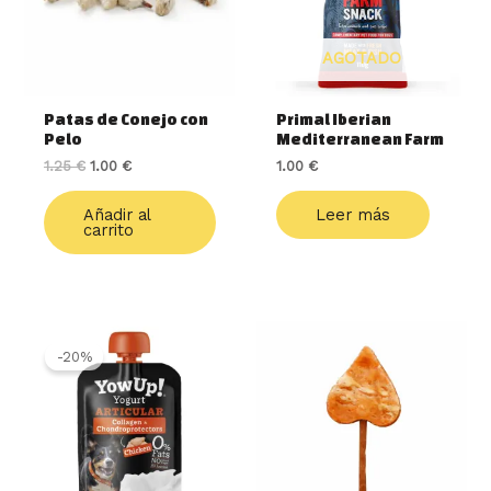
AGOTADO
Patas de Conejo con
Primal Iberian
Pelo
Mediterranean Farm
1.25
€
1.00
€
1.00
€
Añadir al
Leer más
carrito
El
El
precio
precio
-20%
original
actual
era:
es:
2.10 €.
1.69 €.