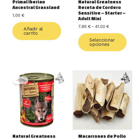
Primal Iberian
Natural Greatness
en
Ancestral Grassland
Receta de Cordero
la
Sensitive – Starter –
1.00
€
págin
Adult Mini
de
7.95
€
-
41.03
€
Añadir al
produ
carrito
Seleccionar
opciones
El
El
precio
precio
-10%
original
actual
era:
es:
3.99 €.
3.59 €.
Natural Greatness
Macarrones de Pollo