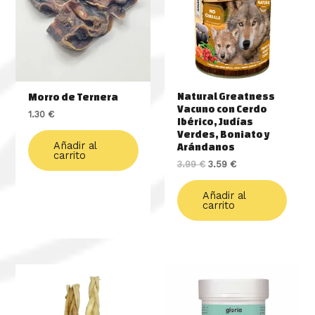
3.99 €.
3.59 €.
Natural Greatness
Morro de Ternera
Vacuno con Cerdo
1.30
€
Ibérico, Judías
Verdes, Boniato y
Añadir al
Arándanos
carrito
3.99
€
3.59
€
Añadir al
carrito
Rango
Este
de
produ
precios:
tiene
desde
múlti