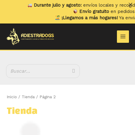
Ir
Durante julio y agosto:
envíos locales y recogidas los
l
al
Envío gratuito
en pedidos superi
contenido
¡Llegamos a más hogares!
Ya enviamos a
B
Main
u
Men
s
c
a
r
Inicio
/
Tienda
/ Página 2
Tienda