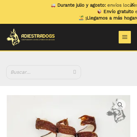
Ir
Durante julio y agosto:
envíos locales y re
al
Envío gratuito
en ped
contenido
¡Llegamos a más hogares!
Ya
Main
Men