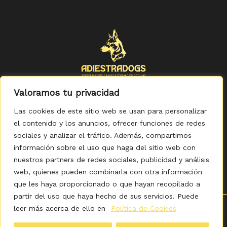
Valoramos tu privacidad
Las cookies de este sitio web se usan para personalizar
el contenido y los anuncios, ofrecer funciones de redes
sociales y analizar el tráfico. Además, compartimos
Política de Privacidad
-
Política de Cookies
-
Aviso legal
-
Accesibilidad
-
Condiciones Generales de Compra
información sobre el uso que haga del sitio web con
nuestros partners de redes sociales, publicidad y análisis
web, quienes pueden combinarla con otra información
que les haya proporcionado o que hayan recopilado a
partir del uso que haya hecho de sus servicios. Puede
leer más acerca de ello en
Política de Cookies
0
Copyright © 2026 ADIESTRADOGS - Tienda. Elaborado