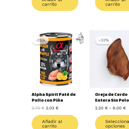
carrito
carrito
El
El
R
precio
precio
d
-25%
-33%
original
actual
p
era:
es:
d
2.70 €.
2.03 €.
2
h
6
Alpha Spirit Paté de
Oreja de Cerdo
Pollo con Piña
Entera Sin Pel
2.70
€
2.03
€
2.20
€
-
6.00
€
Añadir al
Seleccion
carrito
opciones