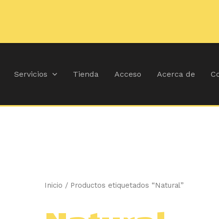
🚚
Durante juli
🏝
Ordenado
por
popularida
Servicios
Tienda
Acceso
Acerca de
Co
Inicio
/ Productos etiquetados “Natural”