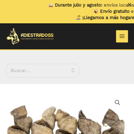
Ir
Durante julio y agosto:
envíos locales y 
al
Envío gratuito
en p
contenido
¡Llegamos a más hogares!
Main
Men