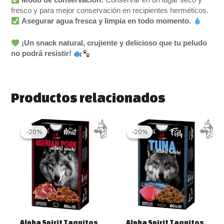
Modo de conservación:
Conservar en un lugar seco y
fresco y para mejor conservación en recipientes herméticos.
Asegurar agua fresca y limpia en todo momento.
¡Un snack natural, crujiente y delicioso que tu peludo
no podrá resistir!
Productos relacionados
El
El
El
El
precio
precio
precio
precio
-20%
-20%
-20%
-20%
original
actual
original
actual
era:
es:
era:
es:
2.99 €.
2.40 €.
2.99 €.
2.40 €.
Alpha Spirit Taquitos
Alpha Spirit Taquitos