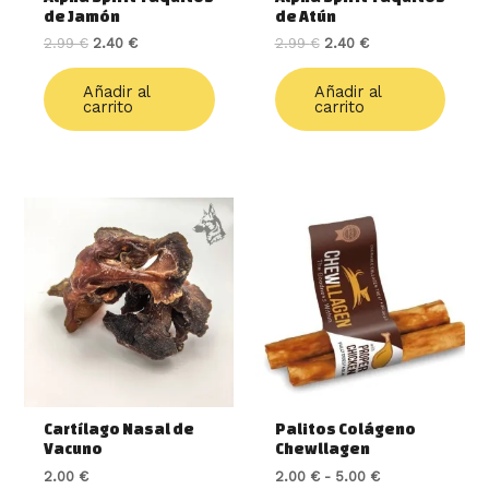
de Jamón
de Atún
2.99
€
2.40
€
2.99
€
2.40
€
Añadir al
Añadir al
carrito
carrito
Rango
Este
de
produ
precios:
tiene
desde
múlti
2.00 €
varia
hasta
5.00 €
Las
opcio
se
pued
elegir
Cartílago Nasal de
Palitos Colágeno
en
Vacuno
Chewllagen
la
2.00
€
2.00
€
-
5.00
€
págin