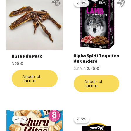
precio
precio
-20%
-20%
original
actual
era:
es:
2.99 €.
2.40 €.
Alpha Spirit Taquitos
Alitas de Pato
de Cordero
1.50
€
2.99
€
2.40
€
Añadir al
carrito
Añadir al
carrito
El
El
El
El
precio
precio
precio
precio
-15%
-15%
-25%
-25%
original
actual
original
actual
era:
es:
era:
es: