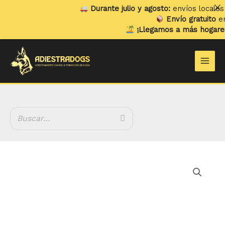
Ir
Durante julio y agosto:
envíos locales y 
al
Envío gratuito
en p
contenido
¡Llegamos a más hogares!
Y
Main
Men
Filetes
de
Ciervo
cantidad