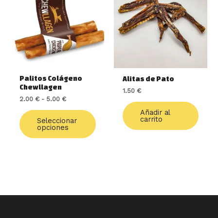
desde
múltiples
2.00 €
variantes.
hasta
5.00 €
Las
opciones
se
pueden
elegir
Palitos Colágeno
Alitas de Pato
en
Chewllagen
1.50
€
la
2.00
€
-
5.00
€
página
de
Añadir al
carrito
Seleccionar
producto
opciones