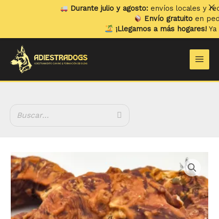
Ir
Durante julio y agosto:
envíos locales y recogida
al
Envío gratuito
en pedidos s
contenido
¡Llegamos a más hogares!
Ya envia
Main
Men
Rango
Donuts
de
de
precios:
Pato
desde
cantidad
2.70 €
hasta
7.60 €