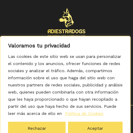
Valoramos tu privacidad
Las cookies de este sitio web se usan para personalizar
el contenido y los anuncios, ofrecer funciones de redes
sociales y analizar el tráfico. Además, compartimos
Política de Privacidad
-
Política de Cookies
-
Aviso legal
-
Accesibilidad
-
Condiciones Generales de Compra
información sobre el uso que haga del sitio web con
nuestros partners de redes sociales, publicidad y análisis
web, quienes pueden combinarla con otra información
que les haya proporcionado o que hayan recopilado a
partir del uso que haya hecho de sus servicios. Puede
leer más acerca de ello en
Política de Cookies
0
Copyright © 2026 ADIESTRADOGS - Tienda. Elaborado
por KITDIGITAL.
Rechazar
Aceptar