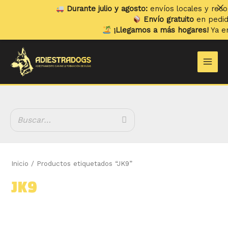
Ir
Durante julio y agosto:
envíos locales y recogidas 
al
Envío gratuito
en pedidos sup
contenido
¡Llegamos a más hogares!
Ya enviamo
B
Main
u
Men
s
c
a
r
Inicio
/ Productos etiquetados “JK9”
JK9