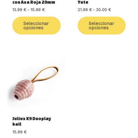
con Asa Roja 20mm
Yute
la
la
13.99
€
-
15.99
€
21.99
€
-
30.00
€
página
págin
de
de
Seleccionar
Seleccionar
producto
produ
opciones
opciones
Julius K9 Duoplay
ball
15.99
€