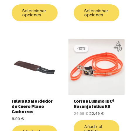
de
de
Seleccionar
Seleccionar
producto
produ
opciones
opciones
El
El
precio
precio
-10%
original
actual
era:
es:
24.99 €.
22.49 €.
Julius K9 Mordedor
Correa Lumino IDC®
de Cuero Plano
Naranja Julius K9
Cachorros
24.99
€
22.49
€
8.90
€
Añadir al
carrito