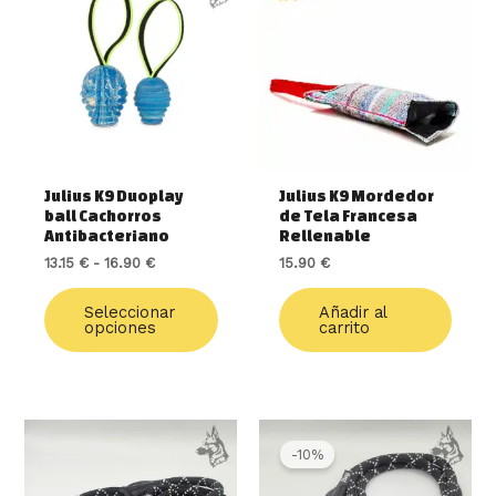
precios:
tiene
desde
múltiples
13.15 €
variantes.
hasta
16.90 €
Las
opciones
se
pueden
elegir
Julius K9 Duoplay
Julius K9 Mordedor
en
ball Cachorros
de Tela Francesa
la
Antibacteriano
Rellenable
página
13.15
€
-
16.90
€
15.90
€
de
producto
Seleccionar
Añadir al
opciones
carrito
Rango
Este
de
produ
-10%
precios:
tiene
desde