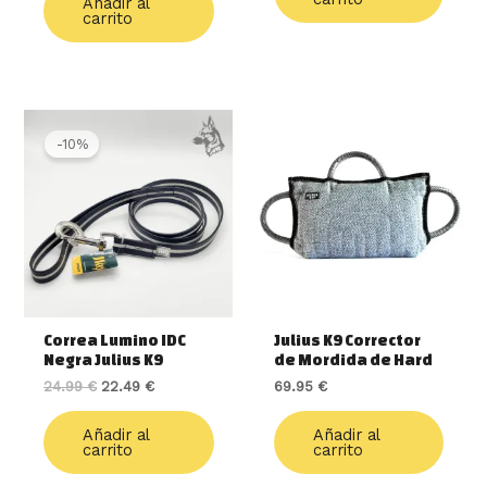
Añadir al
carrito
El
El
precio
precio
-10%
original
actual
era:
es:
24.99 €.
22.49 €.
Correa Lumino IDC
Julius K9 Corrector
Negra Julius K9
de Mordida de Hard
24.99
€
22.49
€
69.95
€
Añadir al
Añadir al
carrito
carrito