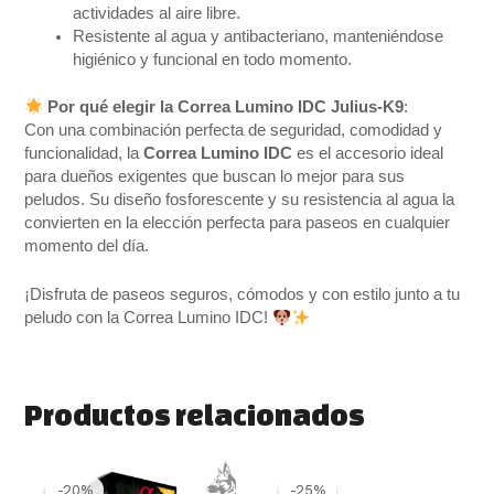
actividades al aire libre.
Resistente al agua y antibacteriano, manteniéndose
higiénico y funcional en todo momento.
Por qué elegir la Correa Lumino IDC Julius-K9
:
Con una combinación perfecta de seguridad, comodidad y
funcionalidad, la
Correa Lumino IDC
es el accesorio ideal
para dueños exigentes que buscan lo mejor para sus
peludos. Su diseño fosforescente y su resistencia al agua la
convierten en la elección perfecta para paseos en cualquier
momento del día.
¡Disfruta de paseos seguros, cómodos y con estilo junto a tu
peludo con la Correa Lumino IDC!
Productos relacionados
Rango
Este
El
El
de
precio
precio
producto
-20%
-20%
-25%
-25%