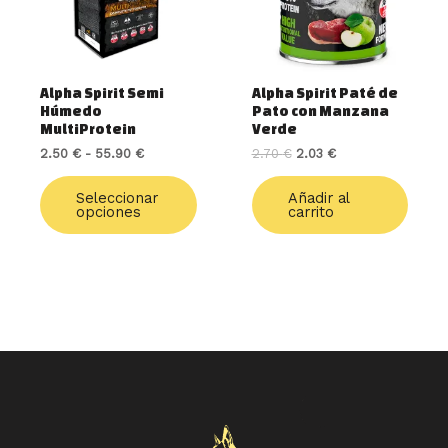
opciones
se
pueden
elegir
Alpha Spirit Semi
Alpha Spirit Paté de
en
Húmedo
Pato con Manzana
la
MultiProtein
Verde
página
2.50
€
-
55.90
€
2.70
€
2.03
€
de
producto
Seleccionar
Añadir al
opciones
carrito