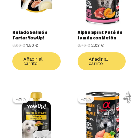
Helado Salmón
Alpha Spirit Paté de
Tartar YowUp!
Jamón con Melón
2.00
€
1.50
€
2.70
€
2.03
€
Añadir al
Añadir al
carrito
carrito
El
El
El
El
precio
precio
precio
precio
-29%
-29%
-25%
-25%
original
actual
original
actual
era:
es:
era:
es:
2.10 €.
1.49 €.
2.70 €.
2.03 €.