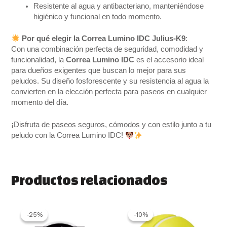
Resistente al agua y antibacteriano, manteniéndose
higiénico y funcional en todo momento.
Por qué elegir la Correa Lumino IDC Julius-K9
:
Con una combinación perfecta de seguridad, comodidad y
funcionalidad, la
Correa Lumino IDC
es el accesorio ideal
para dueños exigentes que buscan lo mejor para sus
peludos. Su diseño fosforescente y su resistencia al agua la
convierten en la elección perfecta para paseos en cualquier
momento del día.
¡Disfruta de paseos seguros, cómodos y con estilo junto a tu
peludo con la Correa Lumino IDC!
Productos relacionados
El
El
Rango
Este
precio
precio
de
produ
-25%
-25%
-10%
-10%
original
actual
precios:
tiene