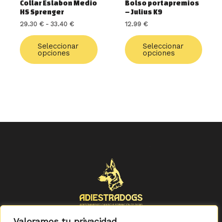
Collar Eslabon Medio
Bolso portapremios
en
en
HS Sprenger
– Julius K9
la
la
29.30
€
-
33.40
€
12.99
€
página
págin
de
de
Seleccionar
Seleccionar
producto
produ
opciones
opciones
Valoramos tu privacidad