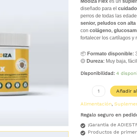
Mooiza Flex
es un
suplem
diseñado para el
cuidado
perros de todas las edade
senior, peludos con alta 
con
colágeno, glucosami
fortalecer los cartílagos y
📦
Formato disponible:
3
🟡
Dureza:
Muy baja, fácil
Disponibilidad:
4 dispon
Añadir al
Alimentación
,
Supleme
Regalo seguro en pedid
¡Garantia de ADIES
Productos de primer