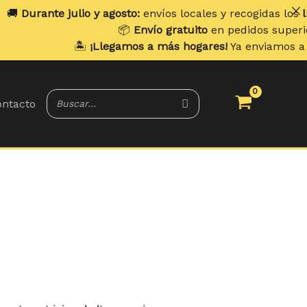
 y agosto:
envíos locales y recogidas los
lunes
. Envíos a d
📦
Envío gratuito
en pedidos superiores a
70 €
.
️
¡Llegamos a más hogares!
Ya enviamos a
Portugal y Balea
ntacto