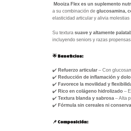
Mooiza Flex es un suplemento nutric
a su combinación de
glucosamina, c
elasticidad articular y alivia molestia
Su textura
suave y altamente palata
incluyendo seniors y razas propensas 
🌟 Beneficios:
✔️
Refuerzo articular
– Con glucosami
✔️
Reducción de inflamación y dolo
✔️
Favorece la movilidad y flexibilid
✔️
Rico en colágeno hidrolizado
– E
✔️
Textura blanda y sabrosa
– Alta p
✔️
Fórmula sin cereales ni conservan
📌 Composición: