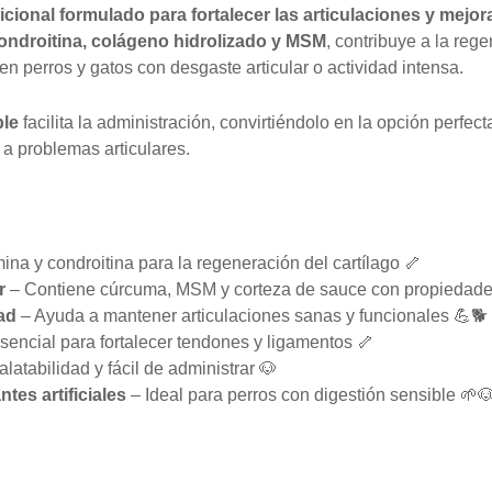
ional formulado para fortalecer las articulaciones y mejora
ondroitina, colágeno hidrolizado y MSM
, contribuye a la rege
s en perros y gatos con desgaste articular o actividad intensa.
ble
facilita la administración, convirtiéndolo en la opción perfec
a problemas articulares.
na y condroitina para la regeneración del cartílago 🦴
r
– Contiene cúrcuma, MSM y corteza de sauce con propiedades 
ad
– Ayuda a mantener articulaciones sanas y funcionales 💪🐕
sencial para fortalecer tendones y ligamentos 🦴
alatabilidad y fácil de administrar 🐶
tes artificiales
– Ideal para perros con digestión sensible 🌱