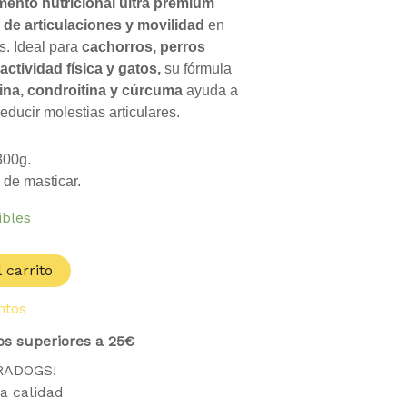
ento nutricional ultra premium
 de articulaciones y movilidad
en
s. Ideal para
cachorros, perros
actividad física y gatos,
su fórmula
na, condroitina y cúrcuma
ayuda a
 reducir molestias articulares.
00g.
 de masticar.
ibles
 carrito
ntos
os superiores a 25€
TRADOGS!
a calidad