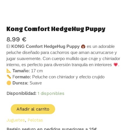
Kong Comfort HedgeHug Puppy
8.99
€
El
KONG Comfort HedgeHug Puppy
es un adorable
peluche diseñado para cachorros que aman acurrucarse y
jugar suavemente. Con cuerpo mullido que cruje y chirriador
interno, es perfecto para diversión tranquila en interiores
.
Tamaño:
17 cm
F
ormato:
Peluche con chirriador y efecto crujido
Dureza:
Suave
Disponibilidad:
1 disponibles
Añadir al carrito
Juguetes
,
Pelotas
Regalo seguro en pedidos superiores a 25€