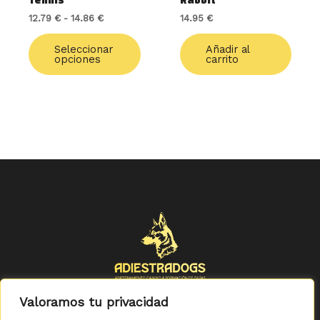
Tennis
Rabbit
la
12.79
€
-
14.86
€
14.95
€
página
de
Seleccionar
Añadir al
producto
opciones
carrito
Valoramos tu privacidad