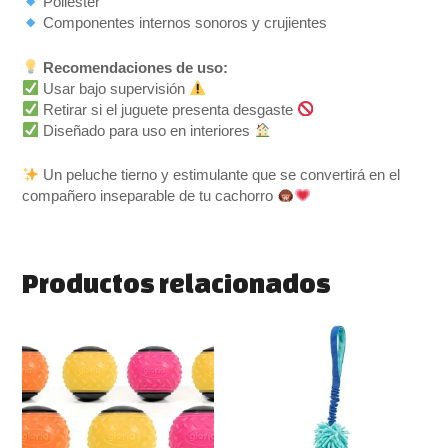
Poliéster
Componentes internos sonoros y crujientes
Recomendaciones de uso:
Usar bajo supervisión
Retirar si el juguete presenta desgaste
Diseñado para uso en interiores
Un peluche tierno y estimulante que se convertirá en el
compañero inseparable de tu cachorro
Productos relacionados
Este
producto
tiene
múltiples
variantes.
Las