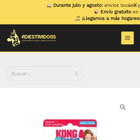
Ir
Durante julio y agosto:
envíos locales y re
al
Envío gratuito
en ped
contenido
¡Llegamos a más hogares!
Ya 
Main
Men
Kong
Comfort
HedgeHug
Puppy
cantidad