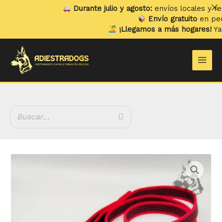
Ir
Durante julio y agosto:
envíos locales y recogi
al
Envío gratuito
en pedidos
contenido
¡Llegamos a más hogares!
Ya env
Main
Men
Rango
Correa
de
Engomada
precios:
con
desde
Asa
13.99 €
Roja
hasta
20mm
15.99 €
cantidad