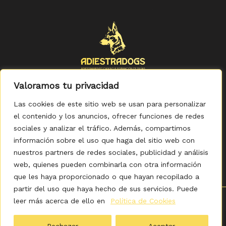
Valoramos tu privacidad
Las cookies de este sitio web se usan para personalizar
el contenido y los anuncios, ofrecer funciones de redes
sociales y analizar el tráfico. Además, compartimos
Política de Privacidad
-
Política de Cookies
-
Aviso legal
-
Accesibilidad
-
Condiciones Generales de Compra
información sobre el uso que haga del sitio web con
nuestros partners de redes sociales, publicidad y análisis
web, quienes pueden combinarla con otra información
que les haya proporcionado o que hayan recopilado a
partir del uso que haya hecho de sus servicios. Puede
leer más acerca de ello en
Política de Cookies
0
Copyright © 2026 ADIESTRADOGS - Tienda. Elaborado
por KITDIGITAL.