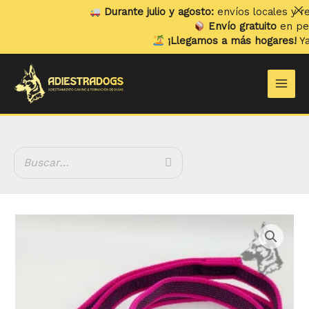
Ir
Durante julio y agosto:
envíos locales y recogi
al
Envío gratuito
en pedidos
contenido
¡Llegamos a más hogares!
Ya env
Main
Men
Rango
Correa
de
Engomada
precios:
con
desde
Asa
13.99 €
Rosa
hasta
20mm
15.99 €
cantidad