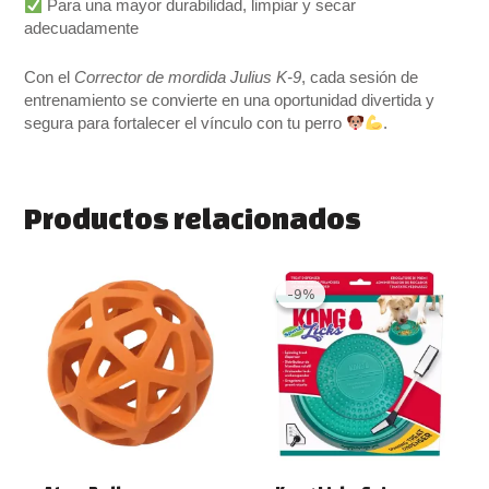
Para una mayor durabilidad, limpiar y secar
adecuadamente
Con el
Corrector de mordida Julius K-9
, cada sesión de
entrenamiento se convierte en una oportunidad divertida y
segura para fortalecer el vínculo con tu perro
.
Productos relacionados
Rango
Este
El
El
de
precio
precio
producto
-9%
-9%
precios:
original
actual
tiene
desde
era:
es:
múltiples
6.99 €
21.99 €.
19.99 €.
variantes.
hasta
10.99 €
Las
opciones
se
pueden
elegir