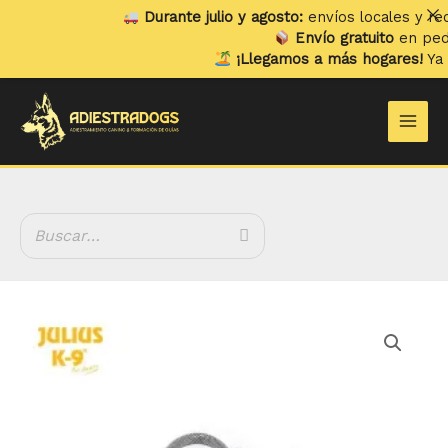
Ir
Durante julio y agosto:
envíos locales y recogi
al
Envío gratuito
en pedidos
contenido
¡Llegamos a más hogares!
Ya env
Main
Men
Rango
Julius
de
K9
precios:
Corrector
desde
de
29.04 €
Mordida
hasta
Soft
62.95 €
cantidad