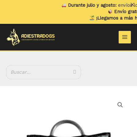
Ir
Durante julio y agosto:
envíos loca
al
Envío gratuit
contenido
¡Llegamos a más hog
Main
Men
Julius
K9
Corrector
de
Mordida
de
Hard