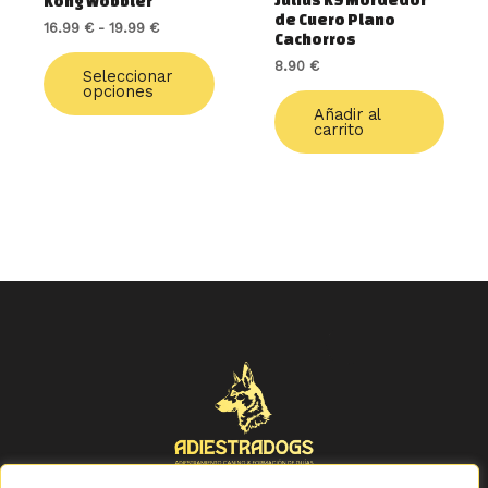
Julius K9 Mordedor
Kong Wobbler
en
de Cuero Plano
16.99
€
-
19.99
€
la
Cachorros
página
8.90
€
de
Seleccionar
opciones
producto
Añadir al
carrito