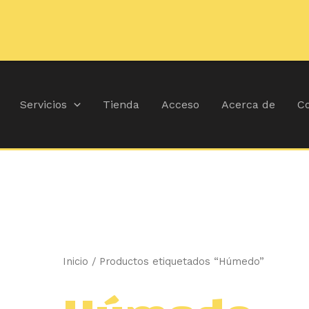
🚚
Durante ju
Ordenado
por
popularidad
Servicios
Tienda
Acceso
Acerca de
Co
Inicio
/ Productos etiquetados “Húmedo”