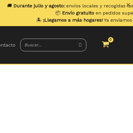
lio y agosto:
envíos locales y recogidas los
lunes
. Envíos 
📦
Envío gratuito
en pedidos superiores a
70 €
.
🏝️
¡Llegamos a más hogares!
Ya enviamos a
Portugal y Ba
ntacto