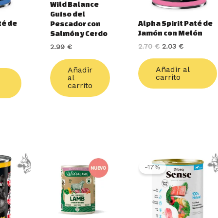
Wild Balance
Guiso del
té de
Alpha Spirit Paté de
Pescador con
Jamón con Melón
Salmón y Cerdo
2.70
€
2.03
€
2.99
€
Añadir al
Añadir
carrito
al
carrito
El
El
precio
precio
-17%
original
actual
era:
es:
4.20 €.
3.49 €.