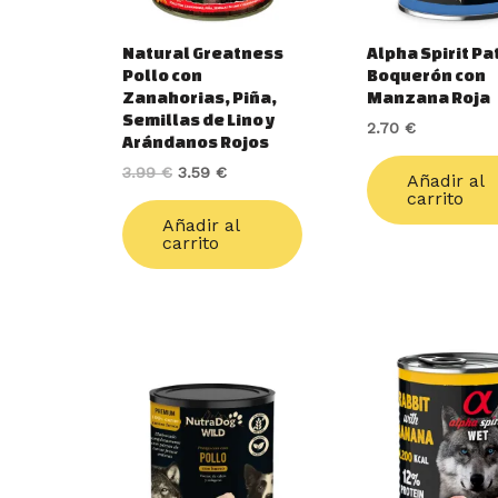
Natural Greatness
Alpha Spirit Pa
Pollo con
Boquerón con
Zanahorias, Piña,
Manzana Roja
Semillas de Lino y
2.70
€
Arándanos Rojos
3.99
€
3.59
€
Añadir al
carrito
Añadir al
carrito