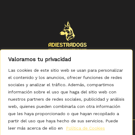
Valoramos tu privacidad
Las cookies de este sitio web se usan para personalizar
el contenido y los anuncios, ofrecer funciones de redes
sociales y analizar el tráfico. Además, compartimos
Política de Privacidad
-
Política de Cookies
-
Aviso legal
-
Accesibilidad
-
Condiciones Generales de Compra
información sobre el uso que haga del sitio web con
nuestros partners de redes sociales, publicidad y análisis
web, quienes pueden combinarla con otra información
que les haya proporcionado o que hayan recopilado a
partir del uso que haya hecho de sus servicios. Puede
leer más acerca de ello en
Política de Cookies
0
Copyright © 2026 ADIESTRADOGS - Tienda. Elaborado