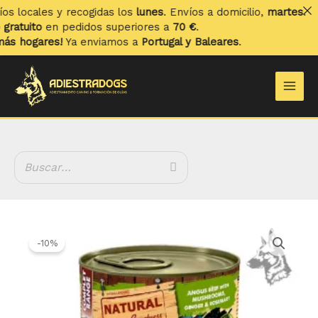
Ir
ocales y recogidas los
lunes
. Envíos a domicilio,
martes
.
al
uito
en pedidos superiores a
70 €
.
contenido
ogares!
Ya enviamos a
Portugal y Baleares
.
Main
Men
El
El
Natural
precio
precio
Greatness
-10%
original
actual
Ternera
era:
es:
Angus
4.71 €.
4.24 €.
con
Setas,
Jengibre