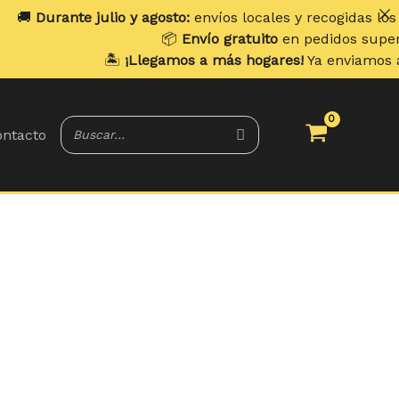
io y agosto:
envíos locales y recogidas los
lunes
. Envíos a 
📦
Envío gratuito
en pedidos superiores a
70 €
.
️
¡Llegamos a más hogares!
Ya enviamos a
Portugal y Bale
ntacto