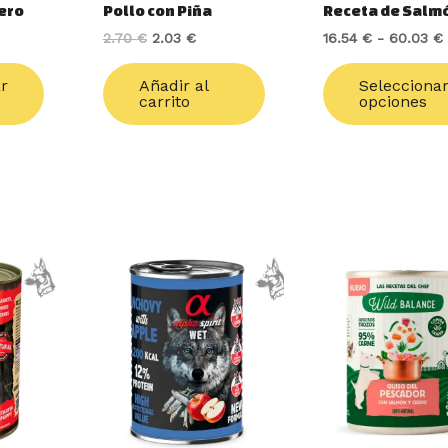
ero
Pollo con Piña
Receta de Salm
en
2.70
€
2.03
€
16.54
€
-
60.03
€
la
página
ar
Añadir al
Selecciona
de
carrito
opciones
producto
cio
ual
9 €.