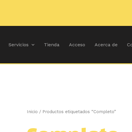
🚚
Durante jul

Ordenado
por
popularidad
Servicios
Tienda
Acceso
Acerca de
Co
Inicio
/ Productos etiquetados “Completo”