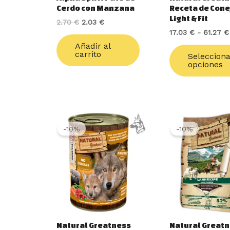
Cerdo con Manzana
Receta de Cone
Light & Fit
2.70
€
2.03
€
17.03
€
-
61.27
€
Añadir al
carrito
Seleccion
opciones
El
El
precio
precio
-10%
-10%
original
actual
era:
es:
3.99 €.
3.59 €.
Natural Greatness
Natural Great