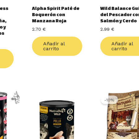
ness
Alpha Spirit Paté de
Wild Balance Gu
Boquerón con
del Pescador co
ña,
Manzana Roja
Salmón y Cerdo
o y
2.70
€
2.99
€
os
Añadir al
Añadir al
carrito
carrito
cio
-10%
ual
3 €.
1